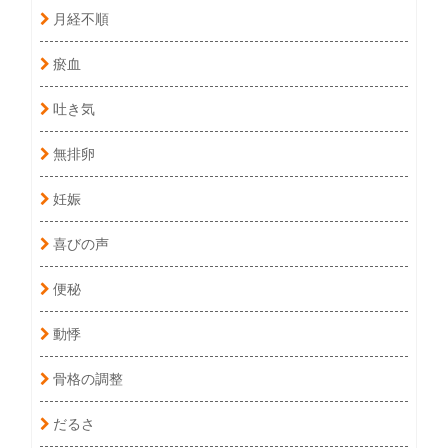
月経不順
瘀血
吐き気
無排卵
妊娠
喜びの声
便秘
動悸
骨格の調整
だるさ