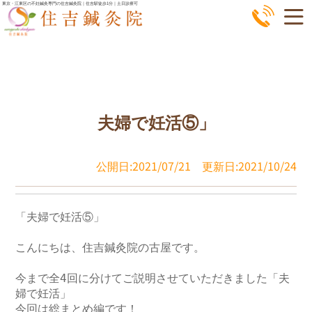
コ
東京・江東区の不妊鍼灸専門の住吉鍼灸院｜住吉駅徒歩1分｜土日診療可
ン
テ
ン
ツ
へ
夫婦で妊活⑤」
ス
キ
ッ
公開日:2021/07/21
更新日:2021/10/24
プ
「夫婦で妊活⑤」

こんにちは、住吉鍼灸院の古屋です。

今まで全4回に分けてご説明させていただきました「夫
婦で妊活」

今回は総まとめ編です！
