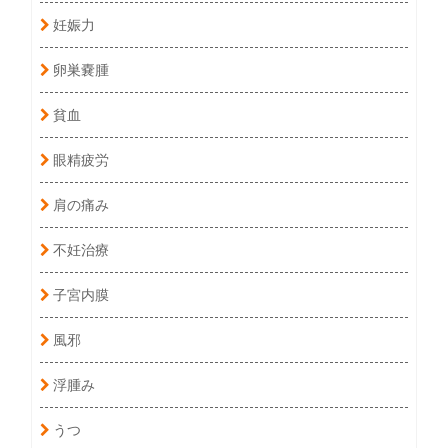
妊娠力
卵巣嚢腫
貧血
眼精疲労
肩の痛み
不妊治療
子宮内膜
風邪
浮腫み
うつ