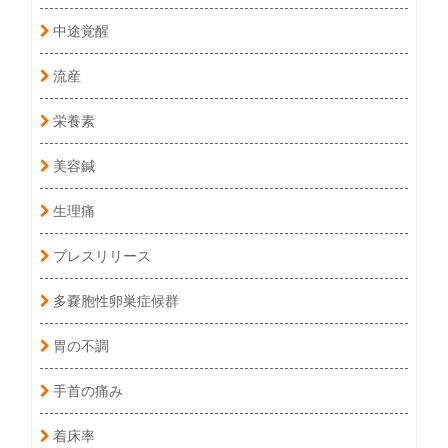
中途覚醒
流産
栄養素
美容鍼
生理痛
プレスリリース
多嚢胞性卵巣症候群
胃の不調
手首の痛み
着床率