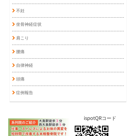
不妊
坐骨神経症状
肩こり
腰痛
自律神経
頭痛
症例報告
ispotQRコード