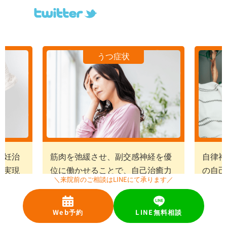
自律神経の改善
経を優
自律神経のバランスを整え、身体
鍼灸・
治癒力
の自己治癒力・免疫力を高めて治
て症状
＼来院前のご相談はLINEにて承ります／
癒に導きます。
詳しくはこちら
Web予約
LINE無料相談