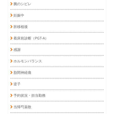
腕のシビレ
妊娠中
胚移植後
着床前診断（PGT-A）
感謝
ホルモンバランス
肋間神経痛
逆子
予約状況・担当勤務
当帰芍薬散