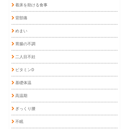
着床を助ける食事
背部痛
めまい
胃腸の不調
二人目不妊
ビタミンD
基礎体温
高温期
ぎっくり腰
不眠