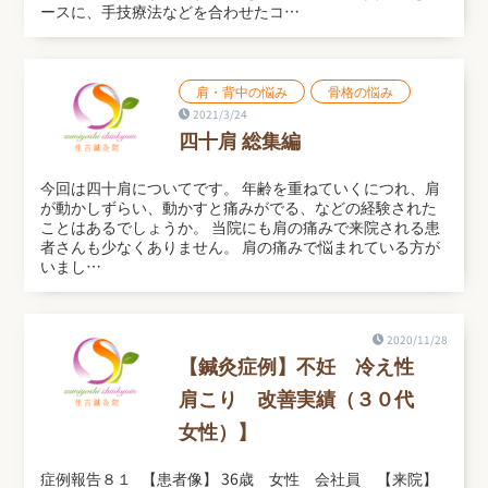
ースに、手技療法などを合わせたコ…
肩・背中の悩み
骨格の悩み
2021/3/24
四十肩 総集編
今回は四十肩についてです。 年齢を重ねていくにつれ、肩
が動かしずらい、動かすと痛みがでる、などの経験された
ことはあるでしょうか。 当院にも肩の痛みで来院される患
者さんも少なくありません。 肩の痛みで悩まれている方が
いまし…
2020/11/28
【鍼灸症例】不妊 冷え性
肩こり 改善実績（３０代
女性）】
症例報告８１ 【患者像】 36歳 女性 会社員 【来院】