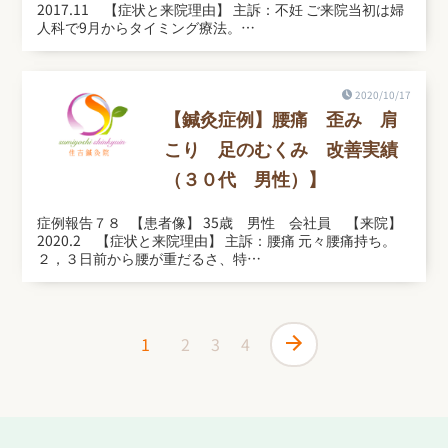
2017.11 【症状と来院理由】 主訴：不妊 ご来院当初は婦
人科で9月からタイミング療法。…
2020/10/17
【鍼灸症例】腰痛 歪み 肩
こり 足のむくみ 改善実績
（３０代 男性）】
症例報告７８ 【患者像】 35歳 男性 会社員 【来院】
2020.2 【症状と来院理由】 主訴：腰痛 元々腰痛持ち。
２，３日前から腰が重だるさ、特…
1
2
3
4