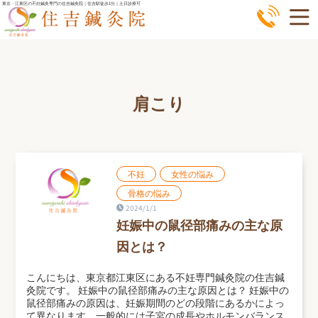
コ
東京・江東区の不妊鍼灸専門の住吉鍼灸院｜住吉駅徒歩1分｜土日診療可
ン
テ
ン
ツ
肩こり
へ
ス
キ
ッ
不妊
女性の悩み
プ
骨格の悩み
2024/1/1
妊娠中の鼠径部痛みの主な原
因とは？
こんにちは、東京都江東区にある不妊専門鍼灸院の住吉鍼
灸院です。 妊娠中の鼠径部痛みの主な原因とは？ 妊娠中の
鼠径部痛みの原因は、妊娠期間のどの段階にあるかによっ
て異なります。一般的には子宮の成長やホルモンバランス