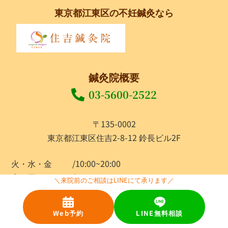
東京都江東区の不妊鍼灸なら
鍼灸院概要
03-5600-2522
〒135-0002
東京都江東区住吉2-8-12 鈴長ビル2F
火・水・金
/10:00~20:00
土・日
/9:00~17:00
＼来院前のご相談はLINEにて承ります／
月・木・祝
/休診日
Web予約
LINE無料相談
診療項目