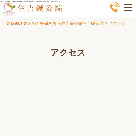
コ
東京・江東区の不妊鍼灸専門の住吉鍼灸院｜住吉駅徒歩1分｜土日診療可
ン
テ
東京都江東区の不妊鍼灸なら住吉鍼灸院
>
当院紹介
>
アクセス
ン
ツ
へ
アクセス
ス
キ
ッ
プ