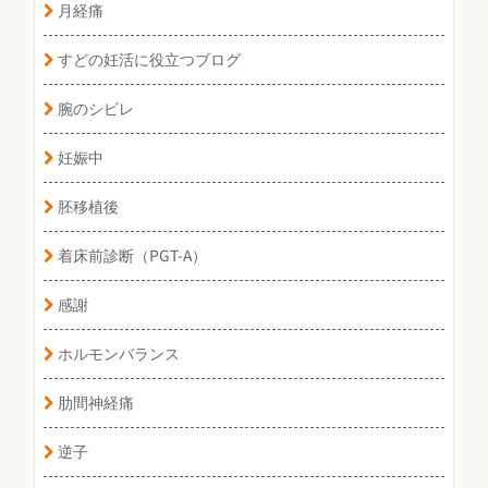
月経痛
すどの妊活に役立つブログ
腕のシビレ
妊娠中
胚移植後
着床前診断（PGT-A）
感謝
ホルモンバランス
肋間神経痛
逆子