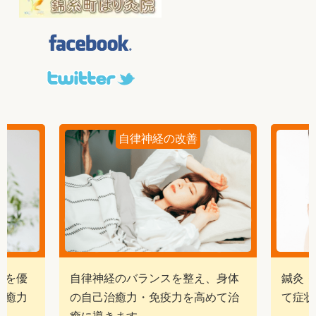
自律神経の改善
経を優
自律神経のバランスを整え、身体
鍼灸・
治癒力
の自己治癒力・免疫力を高めて治
て症状
癒に導きます。