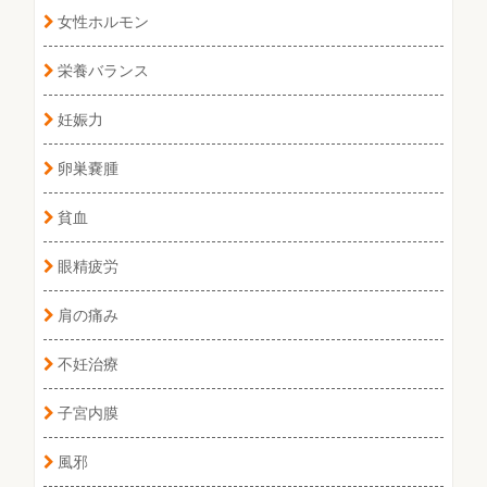
女性ホルモン
栄養バランス
妊娠力
卵巣嚢腫
貧血
眼精疲労
肩の痛み
不妊治療
子宮内膜
風邪