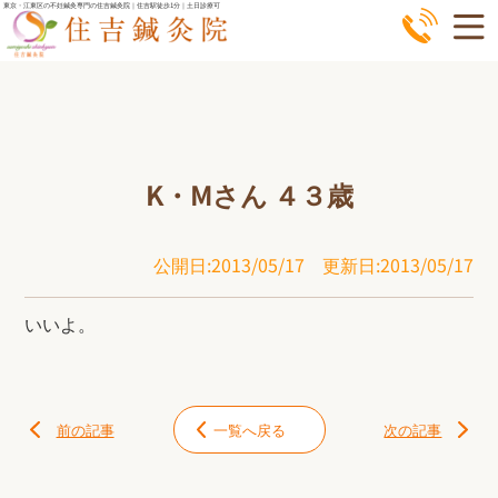
コ
東京・江東区の不妊鍼灸専門の住吉鍼灸院｜住吉駅徒歩1分｜土日診療可
ン
テ
ン
ツ
へ
K・Mさん ４３歳
ス
キ
ッ
公開日:2013/05/17
更新日:2013/05/17
プ
いいよ。
前の記事
一覧へ戻る
次の記事