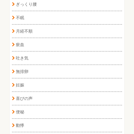
ぎっくり腰
不眠
月経不順
瘀血
吐き気
無排卵
妊娠
喜びの声
便秘
動悸