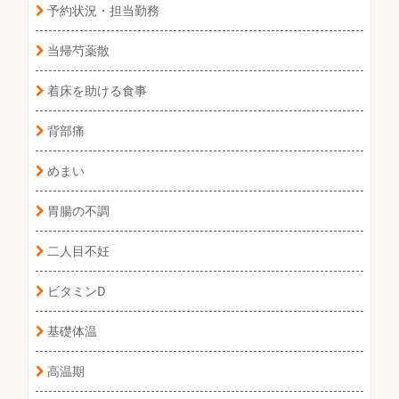
予約状況・担当勤務
当帰芍薬散
着床を助ける食事
背部痛
めまい
胃腸の不調
二人目不妊
ビタミンD
基礎体温
高温期