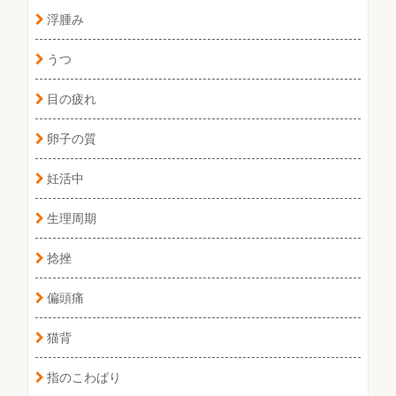
浮腫み
うつ
目の疲れ
卵子の質
妊活中
生理周期
捻挫
偏頭痛
猫背
指のこわばり