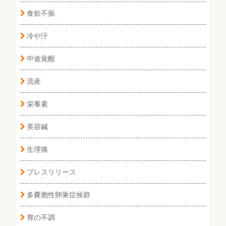
食欲不振
冷や汗
中途覚醒
流産
栄養素
美容鍼
生理痛
プレスリリース
多嚢胞性卵巣症候群
胃の不調