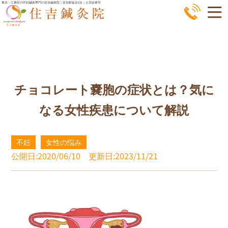
コ
東京・江東区の不妊鍼灸専門の住吉鍼灸院｜住吉駅徒歩1分｜土日診療可
ン
テ
ン
ツ
へ
チョコレート嚢胞の症状とは？気に
ス
キ
なる女性疾患について解説
ッ
プ
不妊
女性の悩み
公開日:2020/06/10
更新日:2023/11/21