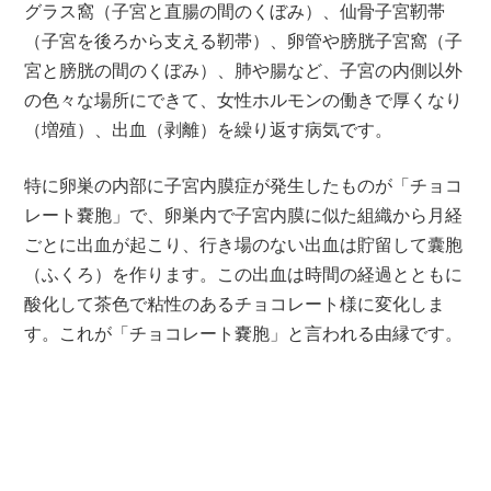
グラス窩（子宮と直腸の間のくぼみ）、仙骨子宮靭帯
（子宮を後ろから支える靭帯）、卵管や膀胱子宮窩（子
宮と膀胱の間のくぼみ）、肺や腸など、子宮の内側以外
の色々な場所にできて、女性ホルモンの働きで厚くなり
（増殖）、出血（剥離）を繰り返す病気です。
特に卵巣の内部に子宮内膜症が発生したものが「チョコ
レート嚢胞」で、卵巣内で子宮内膜に似た組織から月経
ごとに出血が起こり、行き場のない出血は貯留して囊胞
（ふくろ）を作ります。この出血は時間の経過とともに
酸化して茶色で粘性のあるチョコレート様に変化しま
す。これが「チョコレート嚢胞」と言われる由縁です。