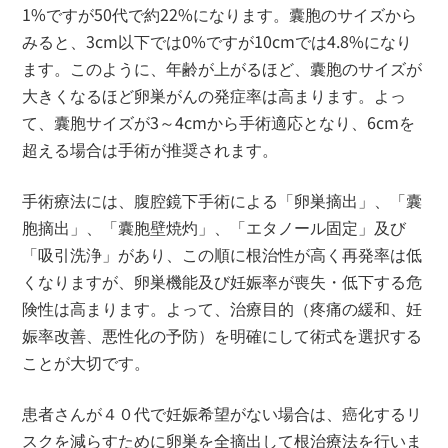
1%ですが50代で約22%になります。囊胞のサイズから
みると、3cm以下では0%ですが10cmでは4.8%になり
ます。このように、年齢が上がるほど、囊胞のサイズが
大きくなるほど卵巣がんの発症率は高まります。よっ
て、囊胞サイズが3～4cmから手術適応となり、6cmを
超える場合は手術が推奨されます。
手術療法には、腹腔鏡下手術による「卵巣摘出」、「囊
胞摘出」、「囊胞壁焼灼」、「エタノール固定」及び
「吸引洗浄」があり、この順に根治性が高く再発率は低
くなりますが、卵巣機能及び妊娠率が喪失・低下する危
険性は高まります。よって、治療目的（疼痛の緩和、妊
娠率改善、悪性化の予防）を明確にして術式を選択する
ことが大切です。
患者さんが４０代で妊娠希望がない場合は、癌化するリ
スクを減らすために卵巣を全摘出して根治療法を行いま