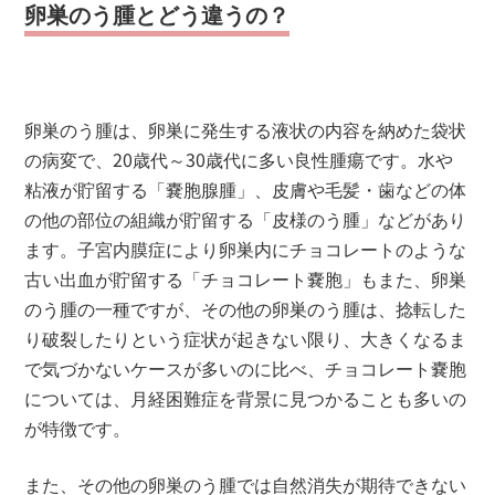
卵巣のう腫とどう違うの？
卵巣のう腫は、卵巣に発生する液状の内容を納めた袋状
の病変で、20歳代～30歳代に多い良性腫瘍です。水や
粘液が貯留する「嚢胞腺腫」、皮膚や毛髪・歯などの体
の他の部位の組織が貯留する「皮様のう腫」などがあり
ます。子宮内膜症により卵巣内にチョコレートのような
古い出血が貯留する「チョコレート嚢胞」もまた、卵巣
のう腫の一種ですが、その他の卵巣のう腫は、捻転した
り破裂したりという症状が起きない限り、大きくなるま
で気づかないケースが多いのに比べ、チョコレート嚢胞
については、月経困難症を背景に見つかることも多いの
が特徴です。
また、その他の卵巣のう腫では自然消失が期待できない