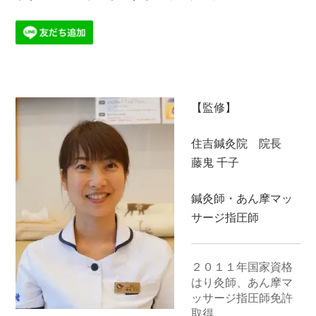
【監修】
住吉鍼灸院 院長
藤鬼 千子
鍼灸師・あん摩マッ
サージ指圧師
２０１１年国家資格
はり灸師、あん摩マ
ッサージ指圧師免許
取得。
