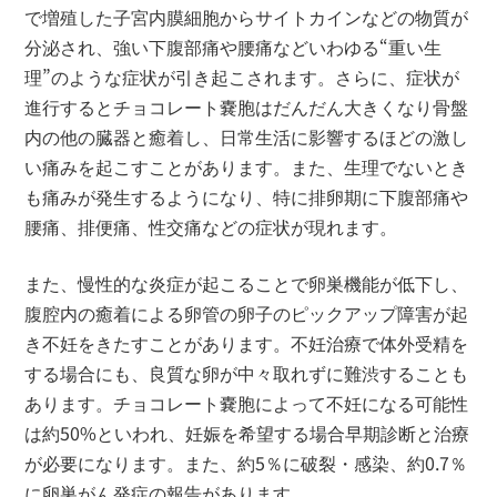
で増殖した子宮内膜細胞からサイトカインなどの物質が
分泌され、強い下腹部痛や腰痛などいわゆる“重い生
理”のような症状が引き起こされます。さらに、症状が
進行するとチョコレート嚢胞はだんだん大きくなり骨盤
内の他の臓器と癒着し、日常生活に影響するほどの激し
い痛みを起こすことがあります。また、生理でないとき
も痛みが発生するようになり、特に排卵期に下腹部痛や
腰痛、排便痛、性交痛などの症状が現れます。
また、慢性的な炎症が起こることで卵巣機能が低下し、
腹腔内の癒着による卵管の卵子のピックアップ障害が起
き不妊をきたすことがあります。不妊治療で体外受精を
する場合にも、良質な卵が中々取れずに難渋することも
あります。チョコレート嚢胞によって不妊になる可能性
は約50%といわれ、妊娠を希望する場合早期診断と治療
が必要になります。また、約5％に破裂・感染、約0.7％
に卵巣がん発症の報告があります。