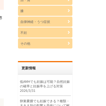
膝
専
自律神経・うつ症状
不妊
その他
更新情報
低AMHでも妊娠は可能？自然妊娠
の確率と妊娠率を上げる対策
2026/3/31
卵巣嚢腫でも妊娠できる？種類・
大きさ別の影響と手術について解