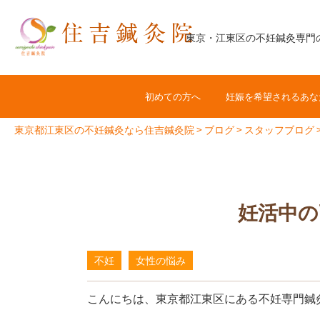
コ
ン
東京・江東区の不妊鍼灸専門
テ
ン
ツ
初めての方へ
妊娠を希望されるあな
へ
ス
東京都江東区の不妊鍼灸なら住吉鍼灸院
>
ブログ
>
スタッフブログ
キ
ッ
プ
妊活中の
不妊
女性の悩み
こんにちは、東京都江東区にある不妊専門鍼