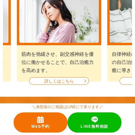
経を優
自律神経のバランスを整え、身体
鍼灸・
治癒力
の自己治癒力・免疫力を高めて治
て症状
癒に導きます。
詳しくはこちら
＼来院前のご相談はLINEにて承ります／
妊娠したい方を
応援する鍼灸院
Web予約
LINE無料相談