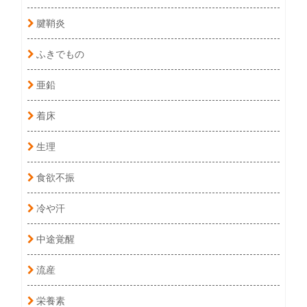
腱鞘炎
ふきでもの
亜鉛
着床
生理
食欲不振
冷や汗
中途覚醒
流産
栄養素