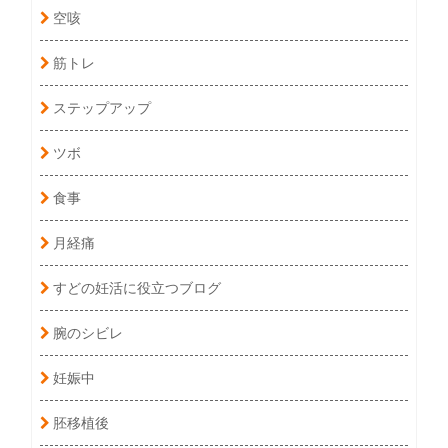
空咳
筋トレ
ステップアップ
ツボ
食事
月経痛
すどの妊活に役立つブログ
腕のシビレ
妊娠中
胚移植後