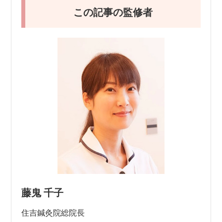
この記事の監修者
藤鬼 千子
住吉鍼灸院総院長