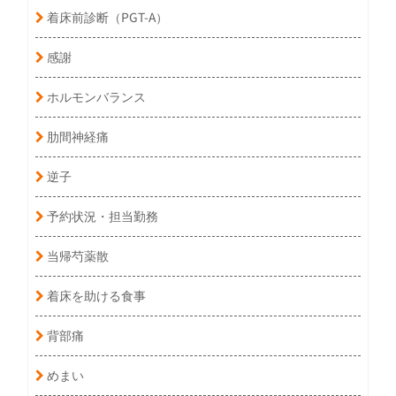
着床前診断（PGT-A）
感謝
ホルモンバランス
肋間神経痛
逆子
予約状況・担当勤務
当帰芍薬散
着床を助ける食事
背部痛
めまい