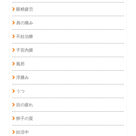
眼精疲労
肩の痛み
不妊治療
子宮内膜
風邪
浮腫み
うつ
目の疲れ
卵子の質
妊活中