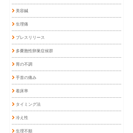
美容鍼
生理痛
プレスリリース
多嚢胞性卵巣症候群
胃の不調
手首の痛み
着床率
タイミング法
冷え性
生理不順