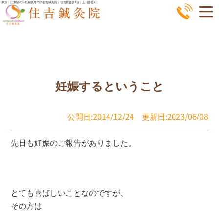
コ
東京・江東区の不妊鍼灸専門の住吉鍼灸院｜住吉駅徒歩1分｜土日診療可
ン
テ
ン
ツ
へ
妊娠するということ
ス
キ
ッ
公開日:2014/12/24
更新日:2023/06/08
プ
先日も妊娠のご報告がありました。
とても喜ばしいことなのですが、
その方は