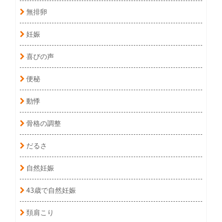
無排卵
妊娠
喜びの声
便秘
動悸
骨格の調整
だるさ
自然妊娠
43歳で自然妊娠
頚肩こり