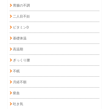
胃腸の不調
二人目不妊
ビタミンD
基礎体温
高温期
ぎっくり腰
不眠
月経不順
瘀血
吐き気