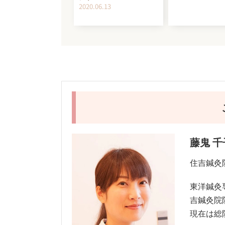
2020.06.13
藤鬼 千
住吉鍼灸
東洋鍼灸
吉鍼灸院
現在は総