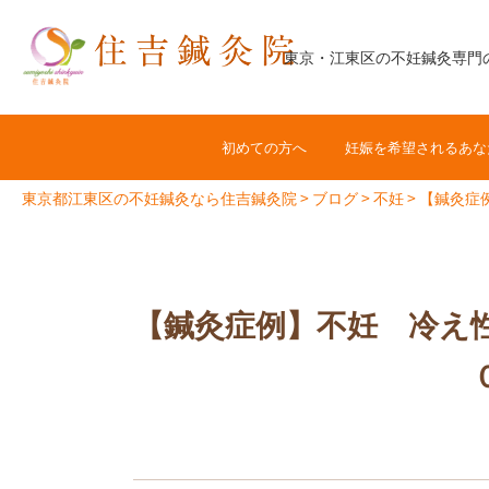
コ
ン
東京・江東区の不妊鍼灸専門
テ
ン
ツ
初めての方へ
妊娠を希望されるあな
へ
ス
東京都江東区の不妊鍼灸なら住吉鍼灸院
>
ブログ
>
不妊
>
【鍼灸症
キ
ッ
プ
【鍼灸症例】不妊 冷え