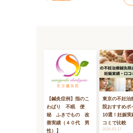
【鍼灸症例】指のこ
東京の不妊治
わばり 不眠 便
院おすすめポ
秘 ふきでもの 改
10選！妊娠実
善実績（４０代 男
コミで比較
2026.03.27
性）】