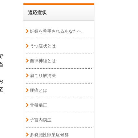
適応症状
妊娠を希望されるあなたへ
うつ症状とは
で
自律神経とは
当
肩こり解消法
お
至
腰痛とは
骨盤矯正
子宮内膜症
多嚢胞性卵巣症候群