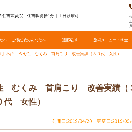
の住吉鍼灸院｜住吉駅徒歩1分｜土日診療可
火
土
たへ
ご懐妊後のあなたへ
適応症状
施術メニュー・料金
例】不妊 冷え性 むくみ 首肩こり 改善実績（３０代 女性）
性 むくみ 首肩こり 改善実績（
０代 女性）
公開日:2019/04/20
更新日:2019/05/