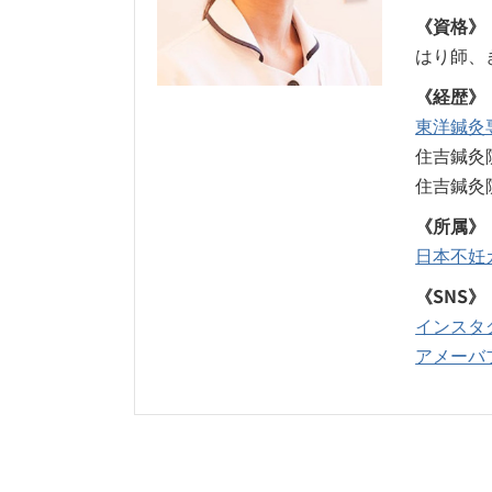
《資格》
はり師、
《経歴》
東洋鍼灸
住吉鍼灸
住吉鍼灸
《所属》
日本不妊
《SNS》
インスタ
アメーバ