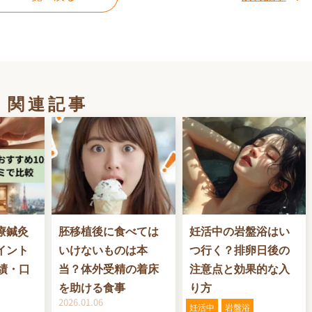
関連記事
療鍼灸
胚移植後に食べては
妊活中の岩盤浴はい
イント
いけないものは本
つ行く？排卵日後の
績・口
当？体外受精の着床
注意点と効果的な入
を助ける食事
り方
2026.01.06
妊活中
岩盤浴