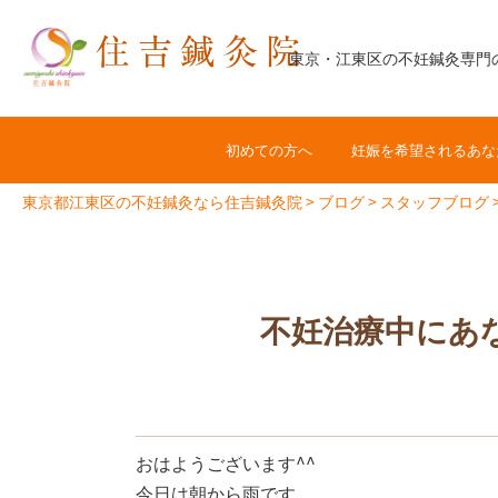
コ
ン
東京・江東区の不妊鍼灸専門
テ
ン
ツ
初めての方へ
妊娠を希望されるあな
へ
ス
東京都江東区の不妊鍼灸なら住吉鍼灸院
>
ブログ
>
スタッフブログ
キ
ッ
プ
不妊治療中にあ
おはようございます^^
今日は朝から雨です