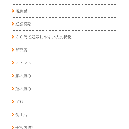
倦怠感
妊娠初期
３０代で妊娠しやすい人の特徴
臀部痛
ストレス
膝の痛み
踵の痛み
hCG
食生活
子宮内膜症