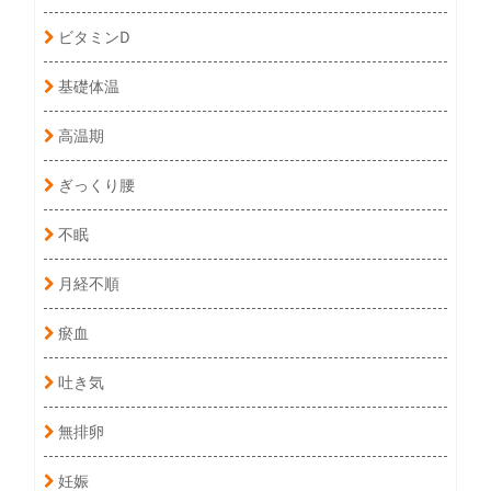
ビタミンD
基礎体温
高温期
ぎっくり腰
不眠
月経不順
瘀血
吐き気
無排卵
妊娠