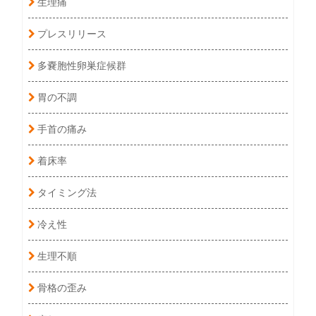
生理痛
プレスリリース
多嚢胞性卵巣症候群
胃の不調
手首の痛み
着床率
タイミング法
冷え性
生理不順
骨格の歪み