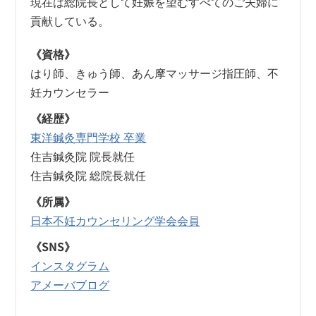
現在は総院長として妊娠を望むすべてのご夫婦に
貢献している。
《資格》
はり師、きゅう師、あん摩マッサージ指圧師、不
妊カウンセラー
《経歴》
東洋鍼灸専門学校 卒業
住吉鍼灸院 院長就任
住吉鍼灸院 総院長就任
《所属》
日本不妊カウンセリング学会会員
《SNS》
インスタグラム
アメーバブログ