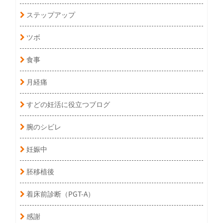
ステップアップ
ツボ
食事
月経痛
すどの妊活に役立つブログ
腕のシビレ
妊娠中
胚移植後
着床前診断（PGT-A）
感謝