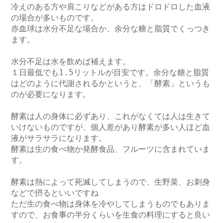
冷えのある方や肩こりなどがある方はドロドロした血液
の場合が多いものです。

赤血球は水分不足な場合か、余分な糖と脂質でくっつき
ます。

水分不足は水を飲めば補えます。

１日最低でも1.5リットルが目安です。余分な糖と脂質
はどのように代謝されるかというと、「酵素」というも
のが必要になります。

酵素は人の身体に必ずあり、これがなくては人は生きて
いけないものですが、個人差があり酵素が多い人ほど血
液がサラサラになります。

酵素は生の食べ物か発酵食品、フルーツに含まれていま
す。

酵素は熱によって死滅してしまうので、生野菜、お刺身
などで摂るといいですね

ただ生の食べ物は身体を冷やしてしまうものでもありま
すので、お食事の半分くらいを生食の料理にすると良い