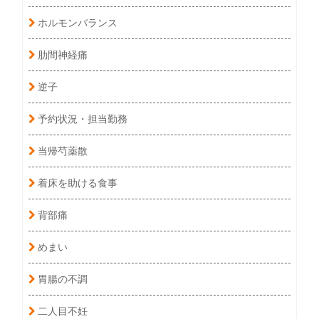
ホルモンバランス
肋間神経痛
逆子
予約状況・担当勤務
当帰芍薬散
着床を助ける食事
背部痛
めまい
胃腸の不調
二人目不妊