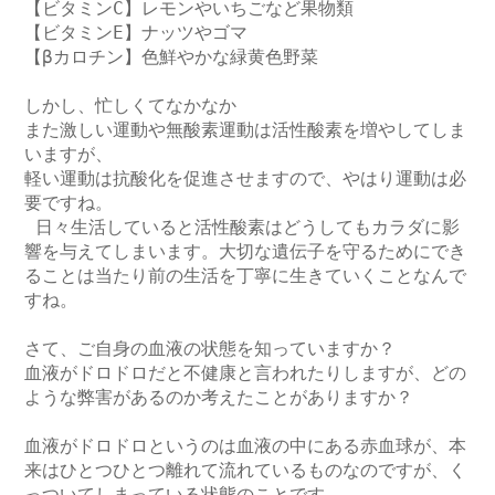
【ビタミンC】レモンやいちごなど果物類

【ビタミンE】ナッツやゴマ

【βカロチン】色鮮やかな緑黄色野菜

しかし、忙しくてなかなか

また激しい運動や無酸素運動は活性酸素を増やしてしま
いますが、

軽い運動は抗酸化を促進させますので、やはり運動は必
要ですね。

 日々生活していると活性酸素はどうしてもカラダに影
響を与えてしまいます。大切な遺伝子を守るためにでき
ることは当たり前の生活を丁寧に生きていくことなんで
すね。

さて、ご自身の血液の状態を知っていますか？

血液がドロドロだと不健康と言われたりしますが、どの
ような弊害があるのか考えたことがありますか？

血液がドロドロというのは血液の中にある赤血球が、本
来はひとつひとつ離れて流れているものなのですが、く
っついてしまっている状態のことです。 
