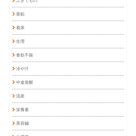
亜鉛
着床
生理
食欲不振
冷や汗
中途覚醒
流産
栄養素
美容鍼