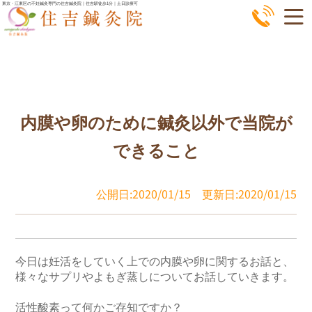
コ
東京・江東区の不妊鍼灸専門の住吉鍼灸院｜住吉駅徒歩1分｜土日診療可
ン
テ
ン
ツ
へ
内膜や卵のために鍼灸以外で当院が
ス
キ
できること
ッ
プ
公開日:2020/01/15
更新日:2020/01/15
今日は妊活をしていく上での内膜や卵に関するお話と、
様々なサプリやよもぎ蒸しについてお話していきます。

活性酸素って何かご存知ですか？
