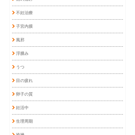
不妊治療
子宮内膜
風邪
浮腫み
うつ
目の疲れ
卵子の質
妊活中
生理周期
捻挫