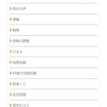
喜びの声
便秘
動悸
骨格の調整
だるさ
自然妊娠
43歳で自然妊娠
頚肩こり
生活習慣
背中のコリ