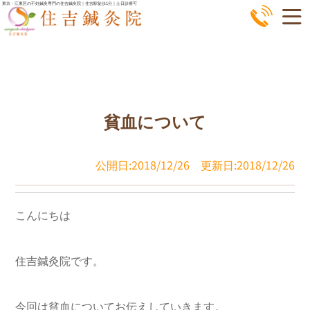
コ
東京・江東区の不妊鍼灸専門の住吉鍼灸院｜住吉駅徒歩1分｜土日診療可
ン
テ
ン
ツ
へ
貧血について
ス
キ
ッ
公開日:2018/12/26
更新日:2018/12/26
プ
こんにちは

住吉鍼灸院です。

今回は貧血についてお伝えしていきます。
