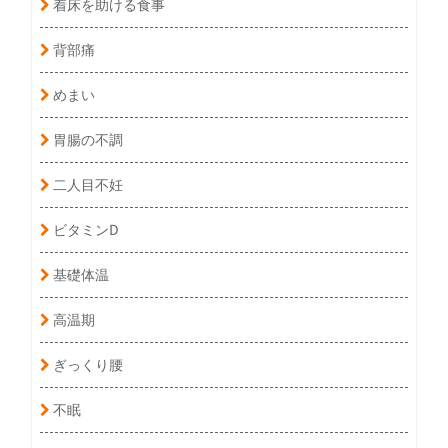
着床を助ける食事
背部痛
めまい
胃腸の不調
二人目不妊
ビタミンD
基礎体温
高温期
ぎっくり腰
不眠