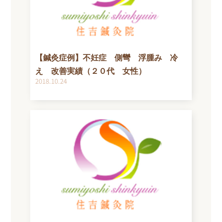
【鍼灸症例】不妊症 側彎 浮腫み 冷
え 改善実績（２０代 女性）
2018.10.24