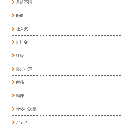
月経不順
瘀血
吐き気
無排卵
妊娠
喜びの声
便秘
動悸
骨格の調整
だるさ