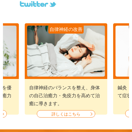
自律神経の改善
経を優
自律神経のバランスを整え、身体
鍼灸・
治癒力
の自己治癒力・免疫力を高めて治
て症状
癒に導きます。
詳しくはこちら