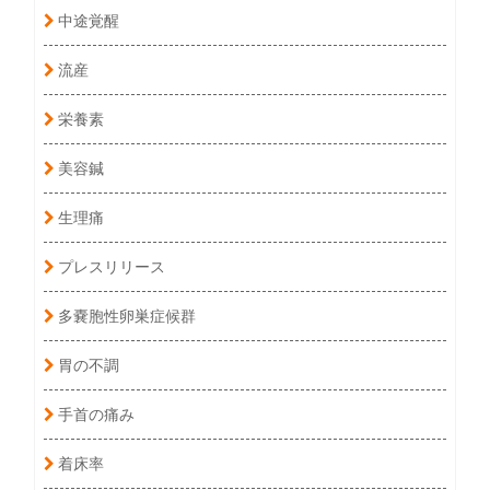
中途覚醒
流産
栄養素
美容鍼
生理痛
プレスリリース
多嚢胞性卵巣症候群
胃の不調
手首の痛み
着床率