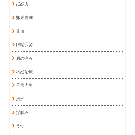
妊娠力
卵巣嚢腫
貧血
眼精疲労
肩の痛み
不妊治療
子宮内膜
風邪
浮腫み
うつ