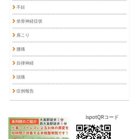
不妊
坐骨神経症状
肩こり
腰痛
自律神経
頭痛
症例報告
ispotQRコード