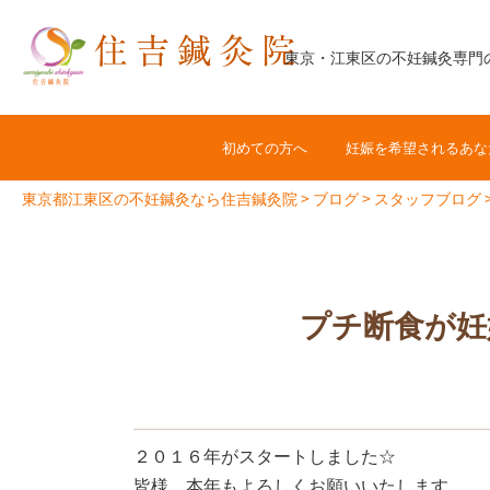
コ
ン
東京・江東区の不妊鍼灸専門
テ
ン
ツ
初めての方へ
妊娠を希望されるあな
へ
ス
東京都江東区の不妊鍼灸なら住吉鍼灸院
>
ブログ
>
スタッフブログ
キ
ッ
プ
プチ断食が妊
２０１６年がスタートしました☆
皆様、本年もよろしくお願いいたします。