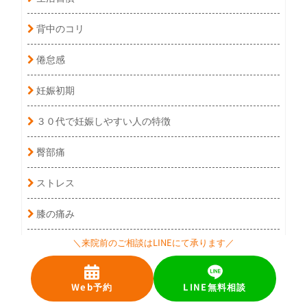
背中のコリ
倦怠感
妊娠初期
３０代で妊娠しやすい人の特徴
臀部痛
ストレス
膝の痛み
＼来院前のご相談はLINEにて承ります／
踵の痛み
hCG
Web予約
LINE無料相談
食生活