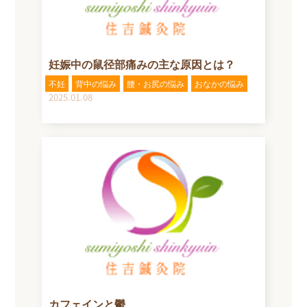
妊娠中の鼠径部痛みの主な原因とは？
不妊
背中の悩み
腰・お尻の悩み
おなかの悩み
2025.01.08
カフェインと鬱