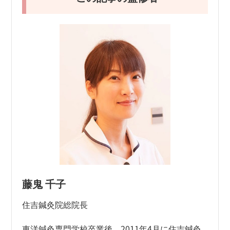
藤鬼 千子
住吉鍼灸院総院長
東洋鍼灸専門学校卒業後、2011年4月に住吉鍼灸