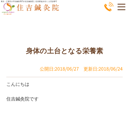
コ
東京・江東区の不妊鍼灸専門の住吉鍼灸院｜住吉駅徒歩1分｜土日診療可
ン
テ
ン
ツ
へ
身体の土台となる栄養素
ス
キ
ッ
公開日:2018/06/27
更新日:2018/06/24
プ
こんにちは
住吉鍼灸院です