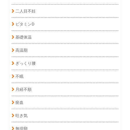
二人目不妊
ビタミンD
基礎体温
高温期
ぎっくり腰
不眠
月経不順
瘀血
吐き気
無排卵