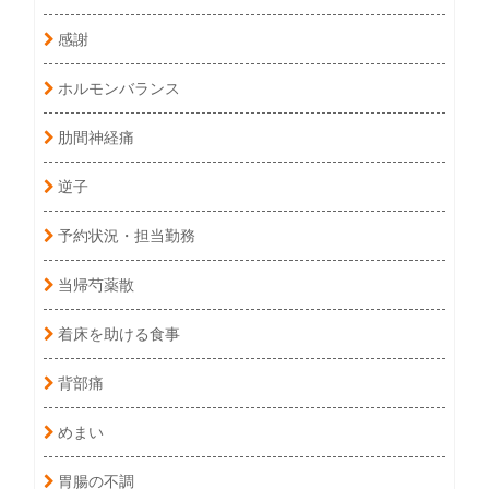
感謝
ホルモンバランス
肋間神経痛
逆子
予約状況・担当勤務
当帰芍薬散
着床を助ける食事
背部痛
めまい
胃腸の不調