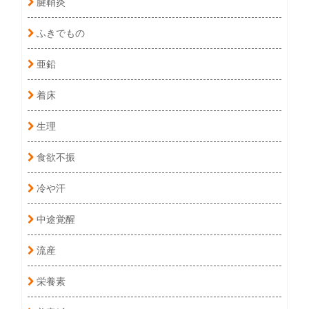
腱鞘炎
ふきでもの
亜鉛
着床
生理
食欲不振
冷や汗
中途覚醒
流産
栄養素