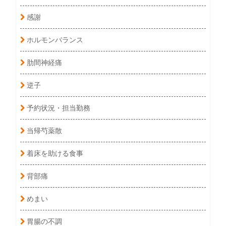
感謝
ホルモンバランス
肋間神経痛
逆子
予約状況・担当勤務
当帰芍薬散
着床を助ける食事
背部痛
めまい
胃腸の不調