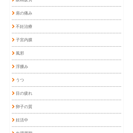
肩の痛み
不妊治療
子宮内膜
風邪
浮腫み
うつ
目の疲れ
卵子の質
妊活中
生理周期