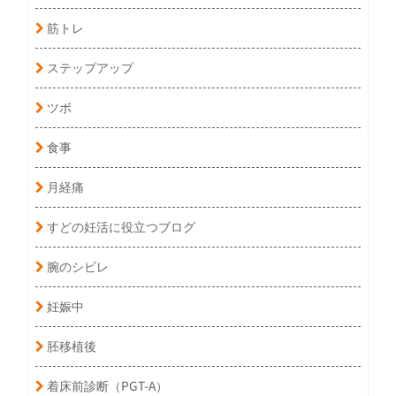
筋トレ
ステップアップ
ツボ
食事
月経痛
すどの妊活に役立つブログ
腕のシビレ
妊娠中
胚移植後
着床前診断（PGT-A）