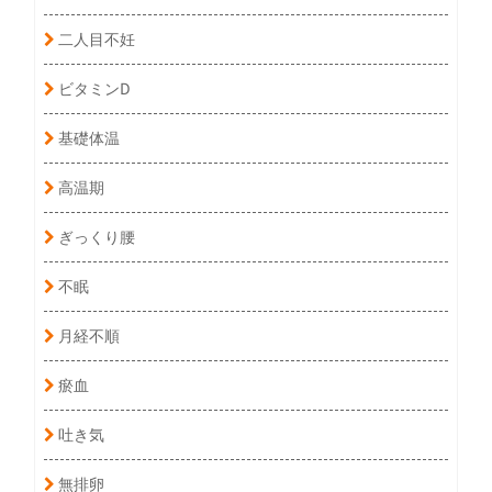
二人目不妊
ビタミンD
基礎体温
高温期
ぎっくり腰
不眠
月経不順
瘀血
吐き気
無排卵