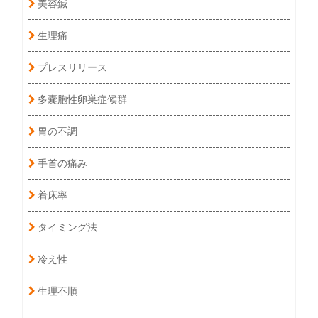
美容鍼
生理痛
プレスリリース
多嚢胞性卵巣症候群
胃の不調
手首の痛み
着床率
タイミング法
冷え性
生理不順