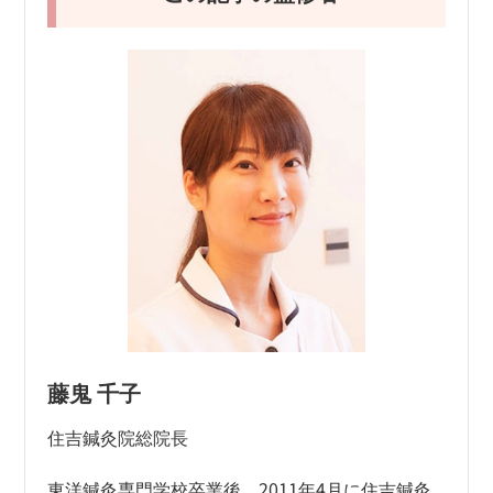
藤鬼 千子
住吉鍼灸院総院長
東洋鍼灸専門学校卒業後、2011年4月に住吉鍼灸