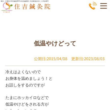
コ
東京・江東区の不妊鍼灸専門の住吉鍼灸院｜住吉駅徒歩1分｜土日診療可
ン
テ
ン
ツ
へ
低温やけどって
ス
キ
ッ
公開日:2015/04/08
更新日:2023/08/03
プ
冷えはよくないので
お身体を温めましょう！と
お話しをするのですが
たまにホッカイロなどで
低温やけどをされる方が