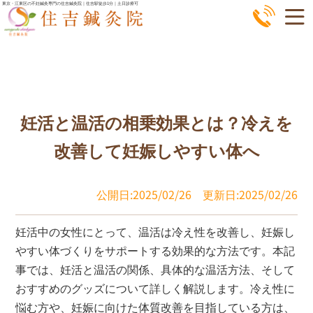
コ
東京・江東区の不妊鍼灸専門の住吉鍼灸院｜住吉駅徒歩1分｜土日診療可
ン
テ
ン
ツ
へ
妊活と温活の相乗効果とは？冷えを
ス
キ
改善して妊娠しやすい体へ
ッ
プ
公開日:2025/02/26
更新日:2025/02/26
妊活中の女性にとって、温活は冷え性を改善し、妊娠し
やすい体づくりをサポートする効果的な方法です。本記
事では、妊活と温活の関係、具体的な温活方法、そして
おすすめのグッズについて詳しく解説します。冷え性に
悩む方や、妊娠に向けた体質改善を目指している方は、