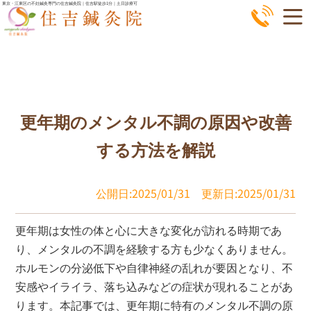
コ
東京・江東区の不妊鍼灸専門の住吉鍼灸院｜住吉駅徒歩1分｜土日診療可
ン
テ
ン
ツ
へ
更年期のメンタル不調の原因や改善
ス
キ
する方法を解説
ッ
プ
公開日:2025/01/31
更新日:2025/01/31
更年期は女性の体と心に大きな変化が訪れる時期であ
り、メンタルの不調を経験する方も少なくありません。
ホルモンの分泌低下や自律神経の乱れが要因となり、不
安感やイライラ、落ち込みなどの症状が現れることがあ
ります。本記事では、更年期に特有のメンタル不調の原