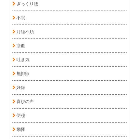
ぎっくり腰
不眠
月経不順
瘀血
吐き気
無排卵
妊娠
喜びの声
便秘
動悸