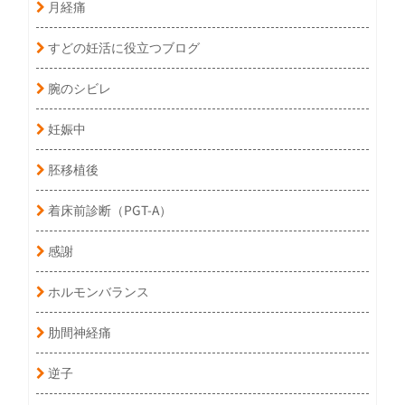
月経痛
すどの妊活に役立つブログ
腕のシビレ
妊娠中
胚移植後
着床前診断（PGT-A）
感謝
ホルモンバランス
肋間神経痛
逆子