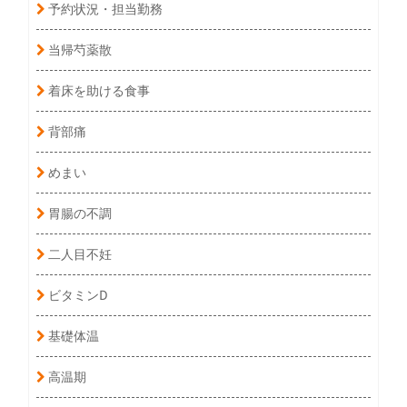
予約状況・担当勤務
当帰芍薬散
着床を助ける食事
背部痛
めまい
胃腸の不調
二人目不妊
ビタミンD
基礎体温
高温期