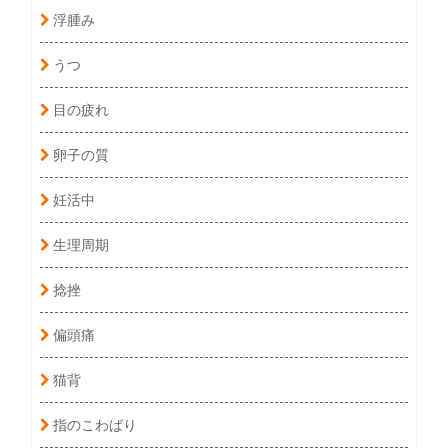
浮腫み
うつ
目の疲れ
卵子の質
妊活中
生理周期
捻挫
偏頭痛
猫背
指のこわばり