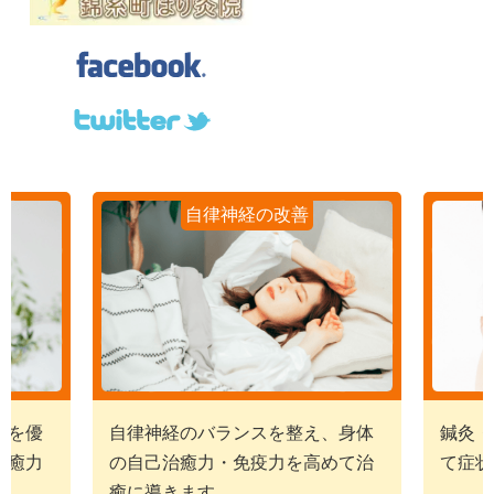
自律神経の改善
経を優
自律神経のバランスを整え、身体
鍼灸・
治癒力
の自己治癒力・免疫力を高めて治
て症状
癒に導きます。