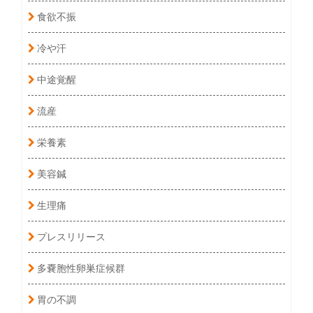
食欲不振
冷や汗
中途覚醒
流産
栄養素
美容鍼
生理痛
プレスリリース
多嚢胞性卵巣症候群
胃の不調