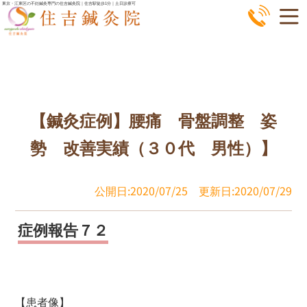
コ
東京・江東区の不妊鍼灸専門の住吉鍼灸院｜住吉駅徒歩1分｜土日診療可
ン
テ
ン
ツ
へ
【鍼灸症例】腰痛 骨盤調整 姿
ス
キ
勢 改善実績（３０代 男性）】
ッ
プ
公開日:2020/07/25
更新日:2020/07/29
症例報告７２
【患者像】