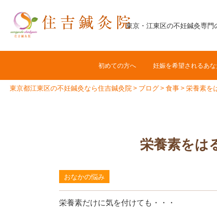
コ
ン
東京・江東区の不妊鍼灸専門
テ
ン
ツ
初めての方へ
妊娠を希望されるあな
へ
ス
東京都江東区の不妊鍼灸なら住吉鍼灸院
>
ブログ
>
食事
>
栄養素を
キ
ッ
プ
栄養素をは
おなかの悩み
栄養素だけに気を付けても・・・