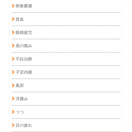
卵巣嚢腫
貧血
眼精疲労
肩の痛み
不妊治療
子宮内膜
風邪
浮腫み
うつ
目の疲れ