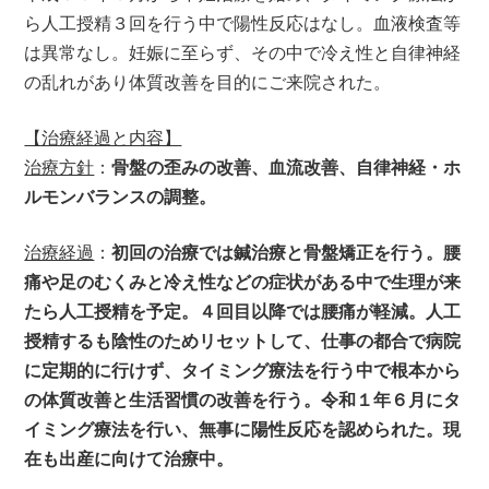
ら人工授精３回を行う中で陽性反応はなし。血液検査等
は異常なし。妊娠に至らず、その中で冷え性と自律神経
の乱れがあり体質改善を目的にご来院された。
【治療経過と内容】
治療方針
：
骨盤の歪みの改善、血流改善、自律神経・ホ
ルモンバランスの調整。
治療経過
：
初回の治療では鍼治療と骨盤矯正を行う。腰
痛や足のむくみと冷え性などの症状がある中で生理が来
たら人工授精を予定。４回目以降では腰痛が軽減。人工
授精するも陰性のためリセットして、仕事の都合で病院
に定期的に行けず、タイミング療法を行う中で根本から
の体質改善と生活習慣の改善を行う。令和１年６月にタ
イミング療法を行い、無事に陽性反応を認められた。現
在も出産に向けて治療中。