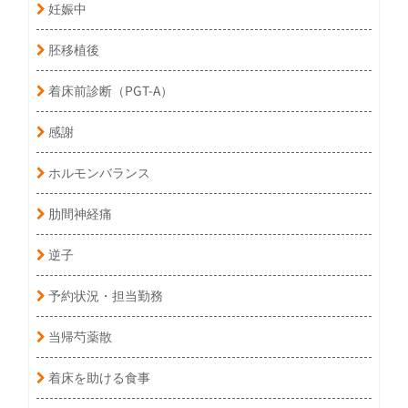
妊娠中
胚移植後
着床前診断（PGT-A）
感謝
ホルモンバランス
肋間神経痛
逆子
予約状況・担当勤務
当帰芍薬散
着床を助ける食事