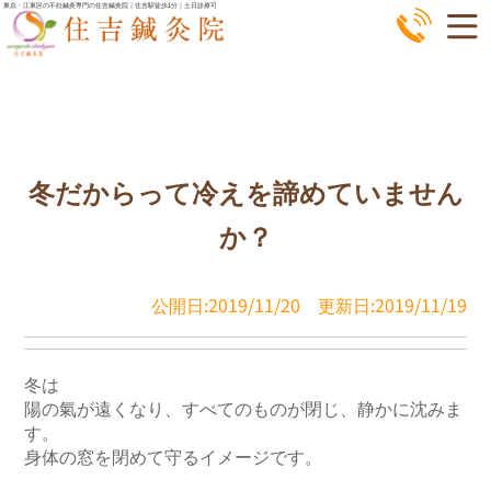
コ
東京・江東区の不妊鍼灸専門の住吉鍼灸院｜住吉駅徒歩1分｜土日診療可
ン
テ
ン
ツ
へ
冬だからって冷えを諦めていません
ス
キ
か？
ッ
プ
公開日:2019/11/20
更新日:2019/11/19
冬は

陽の氣が遠くなり、すべてのものが閉じ、静かに沈みま
す。

身体の窓を閉めて守るイメージです。
