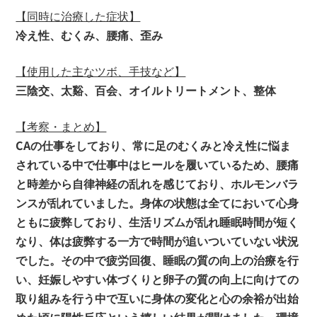
【同時に治療した症状】
冷え性、むくみ、腰痛、歪み
【使用した主なツボ、手技など】
三陰交、太谿、百会、オイルトリートメント、整体
【考察・まとめ】
CAの仕事をしており、常に足のむくみと冷え性に悩ま
されている中で仕事中はヒールを履いているため、腰痛
と時差から自律神経の乱れを感じており、ホルモンバラ
ンスが乱れていました。身体の状態は全てにおいて心身
ともに疲弊しており、生活リズムが乱れ睡眠時間が短く
なり、体は疲弊する一方で時間が追いついていない状況
でした。その中で疲労回復、睡眠の質の向上の治療を行
い、妊娠しやすい体づくりと卵子の質の向上に向けての
取り組みを行う中で互いに身体の変化と心の余裕が出始
めた頃に陽性反応という嬉しい結果が聞けました。環境