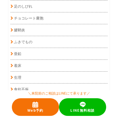
足のしびれ
チョコレート嚢胞
腱鞘炎
ふきでもの
亜鉛
着床
生理
食欲不振
＼来院前のご相談はLINEにて承ります／
冷や汗
Web予約
LINE無料相談
中途覚醒