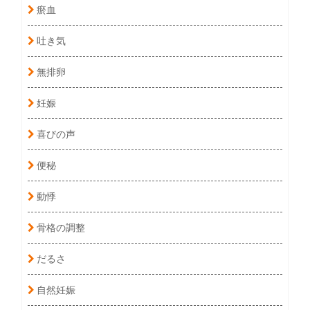
瘀血
吐き気
無排卵
妊娠
喜びの声
便秘
動悸
骨格の調整
だるさ
自然妊娠