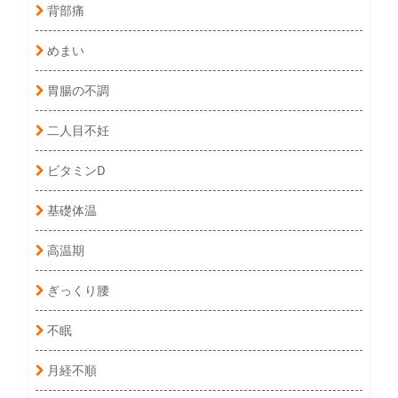
背部痛
めまい
胃腸の不調
二人目不妊
ビタミンD
基礎体温
高温期
ぎっくり腰
不眠
月経不順