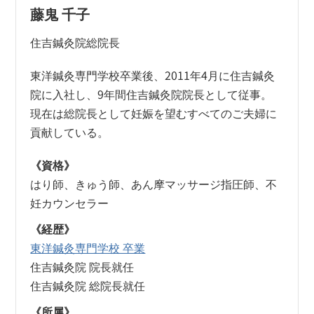
藤鬼 千子
住吉鍼灸院総院長
東洋鍼灸専門学校卒業後、2011年4月に住吉鍼灸
院に入社し、9年間住吉鍼灸院院長として従事。
現在は総院長として妊娠を望むすべてのご夫婦に
貢献している。
《資格》
はり師、きゅう師、あん摩マッサージ指圧師、不
妊カウンセラー
《経歴》
東洋鍼灸専門学校 卒業
住吉鍼灸院 院長就任
住吉鍼灸院 総院長就任
《所属》