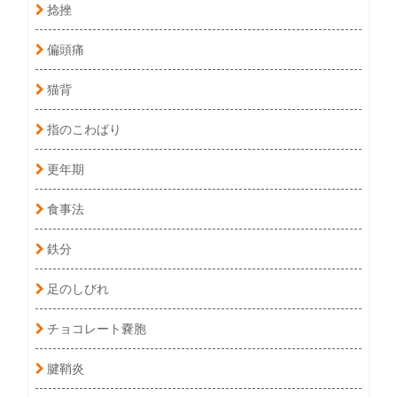
捻挫
偏頭痛
猫背
指のこわばり
更年期
食事法
鉄分
足のしびれ
チョコレート嚢胞
腱鞘炎