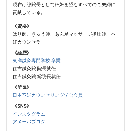
現在は総院長として妊娠を望むすべてのご夫婦に
貢献している。
《資格》
はり師、きゅう師、あん摩マッサージ指圧師、不
妊カウンセラー
《経歴》
東洋鍼灸専門学校 卒業
住吉鍼灸院 院長就任
住吉鍼灸院 総院長就任
《所属》
日本不妊カウンセリング学会会員
《SNS》
インスタグラム
アメーバブログ