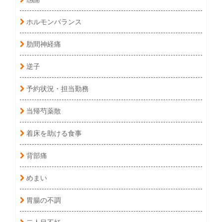
ホルモンバランス
肋間神経痛
逆子
予約状況・担当勤務
当帰芍薬散
着床を助ける食事
背部痛
めまい
胃腸の不調
二人目不妊