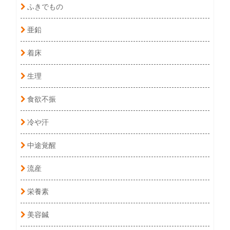
ふきでもの
亜鉛
着床
生理
食欲不振
冷や汗
中途覚醒
流産
栄養素
美容鍼