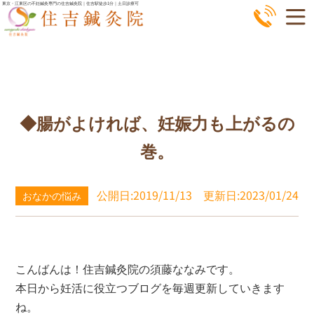
コ
東京・江東区の不妊鍼灸専門の住吉鍼灸院｜住吉駅徒歩1分｜土日診療可
ン
テ
ン
ツ
へ
◆腸がよければ、妊娠力も上がるの
ス
キ
巻。
ッ
プ
公開日:2019/11/13
更新日:2023/01/24
おなかの悩み
こんばんは！住吉鍼灸院の須藤ななみです。
本日から妊活に役立つブログを毎週更新していきます
ね。