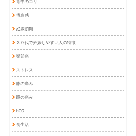
背中のコリ
倦怠感
妊娠初期
３０代で妊娠しやすい人の特徴
臀部痛
ストレス
膝の痛み
踵の痛み
hCG
食生活