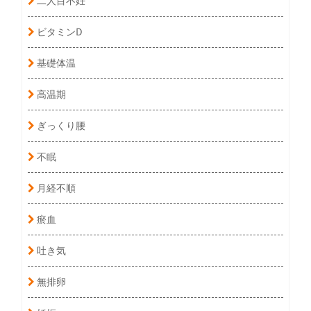
ビタミンD
基礎体温
高温期
ぎっくり腰
不眠
月経不順
瘀血
吐き気
無排卵