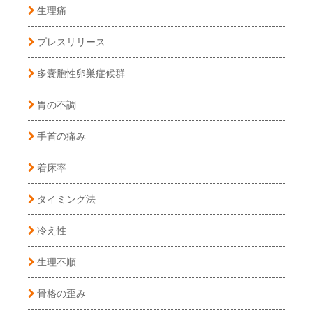
生理痛
プレスリリース
多嚢胞性卵巣症候群
胃の不調
手首の痛み
着床率
タイミング法
冷え性
生理不順
骨格の歪み