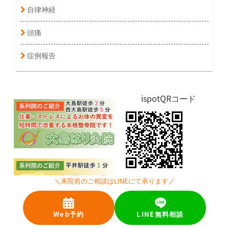
自律神経
頭痛
症例報告
ispotQRコード
ispot(アイスポット)は行かな
＼来院前のご相談はLINEにて承ります／
ければ分からない情報、利用
者の生の声を独占取材とクチ
Web予約
LINE無料相談
コミを元にお届けしていま
す。