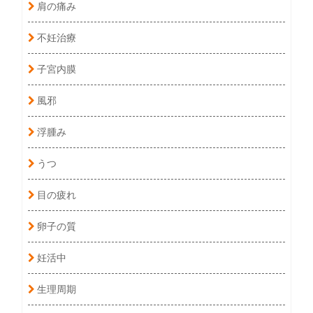
肩の痛み
不妊治療
子宮内膜
風邪
浮腫み
うつ
目の疲れ
卵子の質
妊活中
生理周期