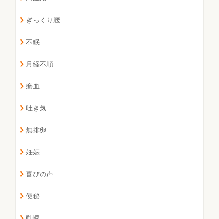
ぎっくり腰
不眠
月経不順
瘀血
吐き気
無排卵
妊娠
喜びの声
便秘
動悸