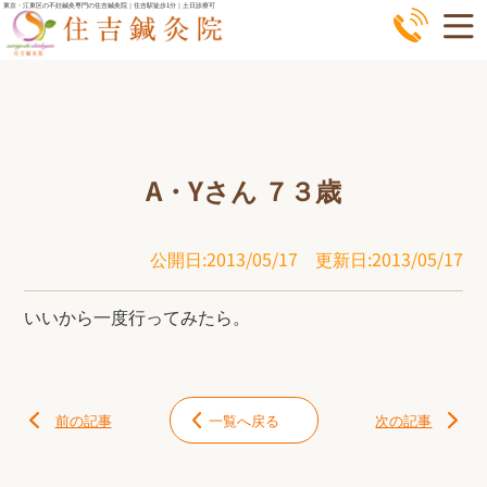
コ
東京・江東区の不妊鍼灸専門の住吉鍼灸院｜住吉駅徒歩1分｜土日診療可
ン
テ
ン
ツ
へ
A・Yさん ７３歳
ス
キ
ッ
公開日:2013/05/17
更新日:2013/05/17
プ
いいから一度行ってみたら。
前の記事
一覧へ戻る
次の記事