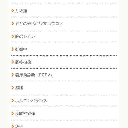
月経痛
すどの妊活に役立つブログ
腕のシビレ
妊娠中
胚移植後
着床前診断（PGT-A）
感謝
ホルモンバランス
肋間神経痛
逆子