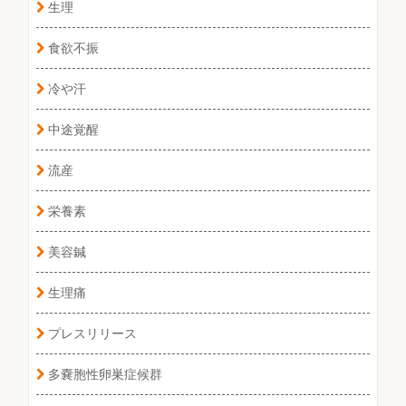
生理
食欲不振
冷や汗
中途覚醒
流産
栄養素
美容鍼
生理痛
プレスリリース
多嚢胞性卵巣症候群