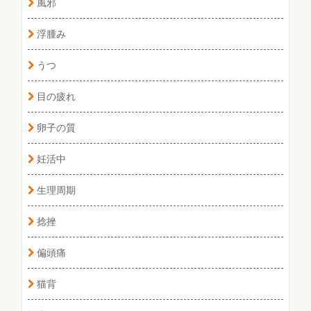
風邪
浮腫み
うつ
目の疲れ
卵子の質
妊活中
生理周期
捻挫
偏頭痛
猫背