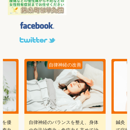
自律神経の改善
経を優
自律神経のバランスを整え、身体
鍼灸・
治癒力
の自己治癒力・免疫力を高めて治
て症状