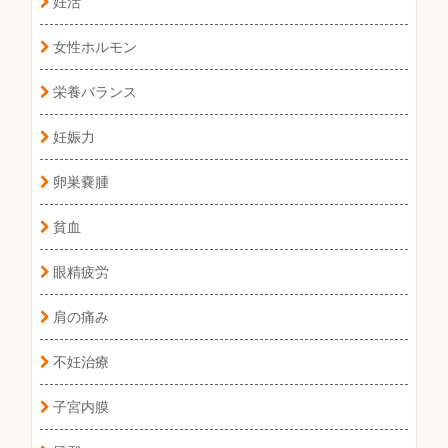
妊活
女性ホルモン
栄養バランス
妊娠力
卵巣嚢腫
貧血
眼精疲労
肩の痛み
不妊治療
子宮内膜