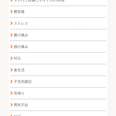
臀部痛
ストレス
膝の痛み
踵の痛み
hCG
食生活
子宮内膜症
耳鳴り
男性不妊