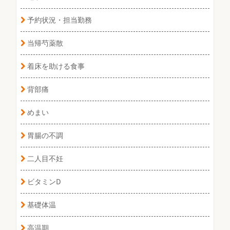
予約状況・担当勤務
当帰芍薬散
着床を助ける食事
背部痛
めまい
胃腸の不調
二人目不妊
ビタミンD
基礎体温
高温期