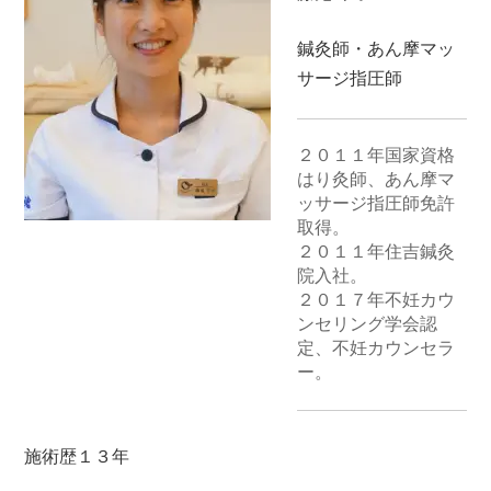
鍼灸師・あん摩マッ
サージ指圧師
２０１１年国家資格
はり灸師、あん摩マ
ッサージ指圧師免許
取得。

２０１１年住吉鍼灸
院入社。

２０１７年不妊カウ
ンセリング学会認
定、不妊カウンセラ
ー。
施術歴１３年