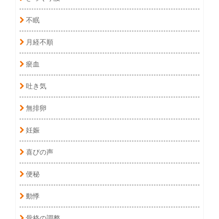
不眠
月経不順
瘀血
吐き気
無排卵
妊娠
喜びの声
便秘
動悸
骨格の調整