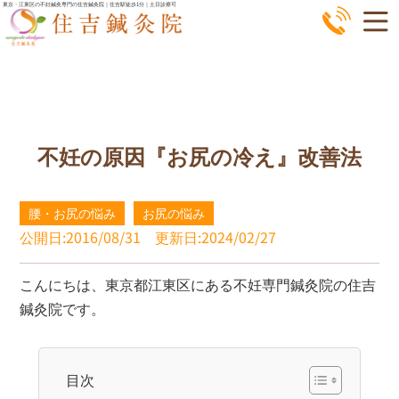
コ
東京・江東区の不妊鍼灸専門の住吉鍼灸院｜住吉駅徒歩1分｜土日診療可
ン
テ
ン
ツ
へ
不妊の原因『お尻の冷え』改善法
ス
キ
ッ
腰・お尻の悩み
お尻の悩み
プ
公開日:2016/08/31
更新日:2024/02/27
こんにちは、東京都江東区にある不妊専門鍼灸院の住吉
鍼灸院です。
目次