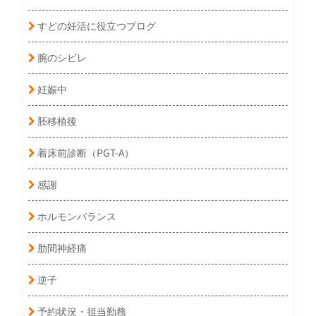
すどの妊活に役立つブログ
腕のシビレ
妊娠中
胚移植後
着床前診断（PGT-A）
感謝
ホルモンバランス
肋間神経痛
逆子
予約状況・担当勤務