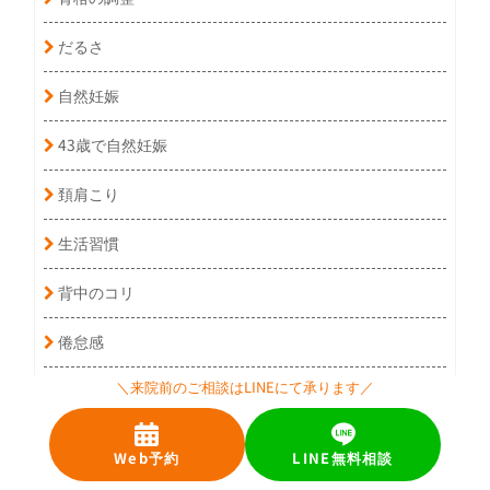
だるさ
自然妊娠
43歳で自然妊娠
頚肩こり
生活習慣
背中のコリ
倦怠感
＼来院前のご相談はLINEにて承ります／
妊娠初期
３０代で妊娠しやすい人の特徴
Web予約
LINE無料相談
臀部痛