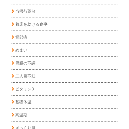
当帰芍薬散
着床を助ける食事
背部痛
めまい
胃腸の不調
二人目不妊
ビタミンD
基礎体温
高温期
ぎっくり腰