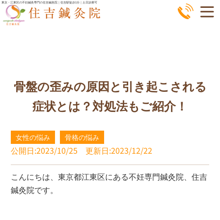
コ
東京・江東区の不妊鍼灸専門の住吉鍼灸院｜住吉駅徒歩1分｜土日診療可
ン
テ
ン
ツ
へ
骨盤の歪みの原因と引き起こされる
ス
キ
症状とは？対処法もご紹介！
ッ
プ
女性の悩み
骨格の悩み
公開日:2023/10/25
更新日:2023/12/22
こんにちは、東京都江東区にある不妊専門鍼灸院、住吉
鍼灸院です。