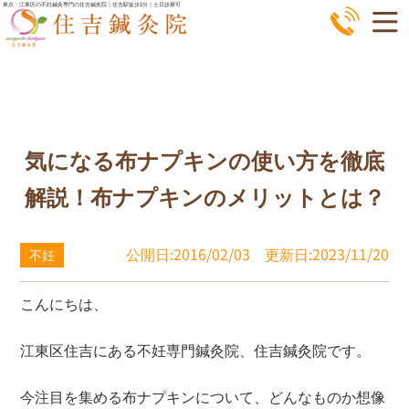
コ
東京・江東区の不妊鍼灸専門の住吉鍼灸院｜住吉駅徒歩1分｜土日診療可
ン
テ
ン
ツ
へ
気になる布ナプキンの使い方を徹底
ス
キ
解説！布ナプキンのメリットとは？
ッ
プ
公開日:2016/02/03
更新日:2023/11/20
不妊
こんにちは、
江東区住吉にある不妊専門鍼灸院、住吉鍼灸院です。
今注目を集める布ナプキンについて、どんなものか想像