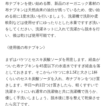
布ナプキンを使い始める際、新品のオーガニック素材の
布ナプキンは天然由来の油分が残っているため、使い始
める前に1度水洗いを行いましょう。洗濯機で洗剤や柔
軟剤などは使用せずにゆったりとした水量ですすぎ洗い
をしてください。洗濯ネットに入れて洗濯から脱水を行
い、後は乾けば使用可能です。
《使用後の布ナプキン》
まずはバケツとセスキ炭酸ソーダを用意します。経血が
ついた布ナプキンを45度以下の水道水ですすぎ経血を落
としておきます。そこからバケツに水1.5ℓと大さじ1杯
くらいのセスキ炭酸ソーダを入れ、布ナプキンをつけ置
きします。半日〜約1日つけ置きしたら、軽くすすいで
洗濯ネットにいれ通常の洗濯物と共に洗濯機で洗うか、
優しく手洗いしましょう。脱水後に形を整えて乾燥させ
たら完了です。