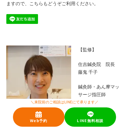
ますので、こちらもどうぞご利用ください。
【監修】
住吉鍼灸院 院長
藤鬼 千子
鍼灸師・あん摩マッ
サージ指圧師
＼来院前のご相談はLINEにて承ります／
２０１１年国家資格
Web予約
LINE無料相談
はり灸師、あん摩マ
ッサージ指圧師免許