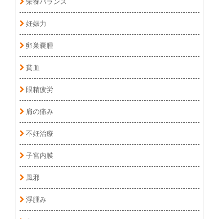
栄養バランス
妊娠力
卵巣嚢腫
貧血
眼精疲労
肩の痛み
不妊治療
子宮内膜
風邪
浮腫み