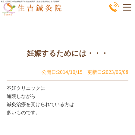
コ
東京・江東区の不妊鍼灸専門の住吉鍼灸院｜住吉駅徒歩1分｜土日診療可
ン
テ
ン
ツ
へ
妊娠するためには・・・
ス
キ
ッ
公開日:2014/10/15
更新日:2023/06/08
プ
不妊クリニックに
通院しながら
鍼灸治療を受けられている方は
多いものです。