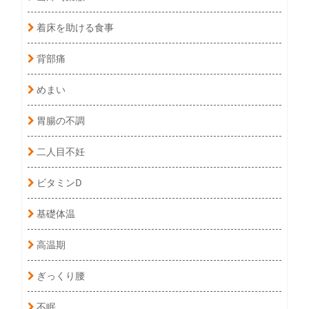
着床を助ける食事
背部痛
めまい
胃腸の不調
二人目不妊
ビタミンD
基礎体温
高温期
ぎっくり腰
不眠