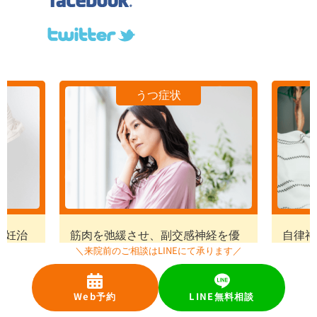
自律神経の改善
経を優
自律神経のバランスを整え、身体
鍼灸・
＼来院前のご相談はLINEにて承ります／
治癒力
の自己治癒力・免疫力を高めて治
て症状
癒に導きます。
Web予約
LINE無料相談
詳しくはこちら