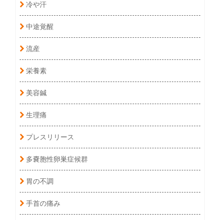
冷や汗
中途覚醒
流産
栄養素
美容鍼
生理痛
プレスリリース
多嚢胞性卵巣症候群
胃の不調
手首の痛み