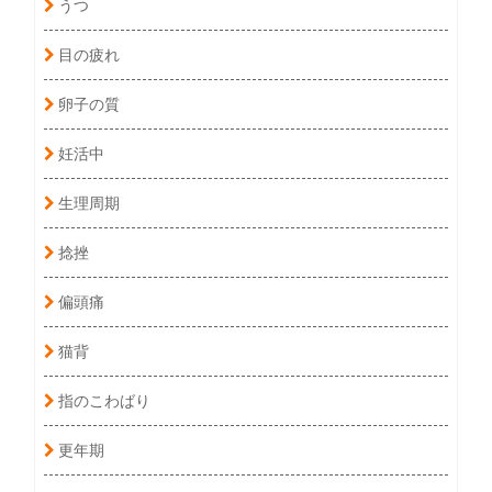
うつ
目の疲れ
卵子の質
妊活中
生理周期
捻挫
偏頭痛
猫背
指のこわばり
更年期