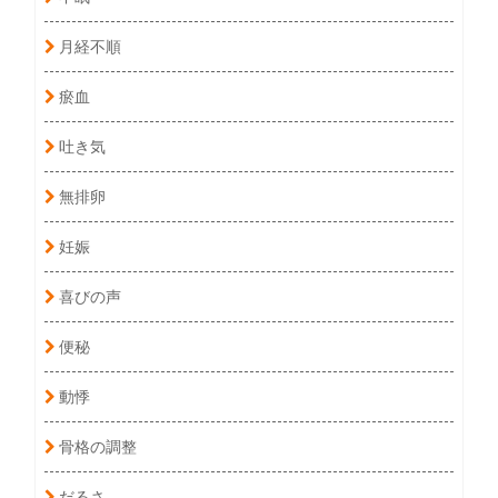
月経不順
瘀血
吐き気
無排卵
妊娠
喜びの声
便秘
動悸
骨格の調整
だるさ