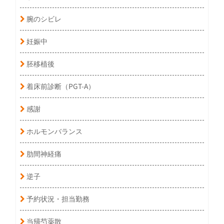
腕のシビレ
妊娠中
胚移植後
着床前診断（PGT-A）
感謝
ホルモンバランス
肋間神経痛
逆子
予約状況・担当勤務
当帰芍薬散