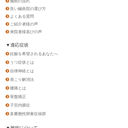
施術の流れ
良い鍼灸院の選び方
よくある質問
ご紹介者様の声
来院者様喜びの声
▼適応症状
妊娠を希望されるあなたへ
うつ症状とは
自律神経とは
肩こり解消法
腰痛とは
骨盤矯正
子宮内膜症
多嚢胞性卵巣症候群
▼施術について