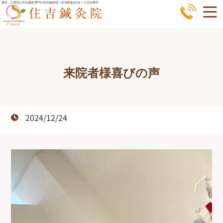
コ
東京・江東区の不妊鍼灸専門の住吉鍼灸院｜住吉駅徒歩1分｜土日診療可
ン
テ
ン
ツ
来院者様喜びの声
へ
ス
キ
ッ
2024/12/24
プ