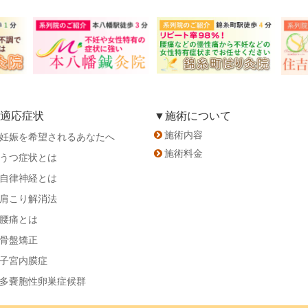
適応症状
▼施術について
施術内容
妊娠を希望されるあなたへ
施術料金
うつ症状とは
自律神経とは
肩こり解消法
腰痛とは
骨盤矯正
子宮内膜症
多嚢胞性卵巣症候群