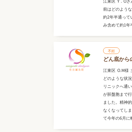
江東区 Y．Oさん
前はどのような
約2年半通って
み含めて約1年半
不妊
どん底から
江東区 O.M様 
どのような状況
リニックへ通い
が胚盤胞まで行
ました。精神的
なくなってしま
て今年の6月に