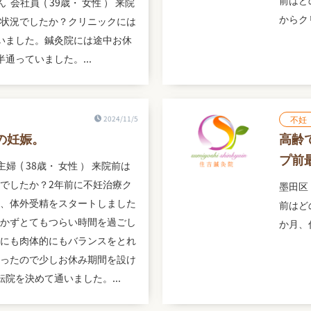
前はど
 会社員 ( 39歳・ 女性 ） 来院
からク
状況でしたか？クリニックには
いました。鍼灸院には途中お休
通っていました。...
2024/11/5
不妊
の妊娠。
高齢
プ前
主婦 ( 38歳・ 女性 ） 来院前は
でしたか？2年前に不妊治療ク
墨田区 
、体外受精をスタートしました
前はど
かずとてもつらい時間を過ごし
か月、
にも肉体的にもバランスをとれ
ったので少しお休み期間を設け
転院を決めて通いました。...