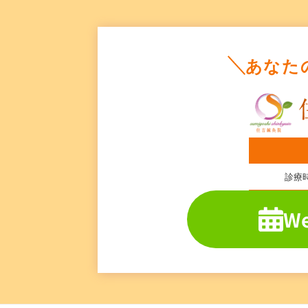
あなた
診療
W