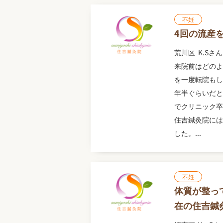
不妊
4回の流産
荒川区 K.Sさん
来院前はどのよ
を一度転院もし
年半ぐらいだと
でクリニック卒
住吉鍼灸院には
した。...
不妊
体質が整っ
在の住吉鍼