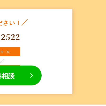
ださい！
-2522
・木・祝
料相談