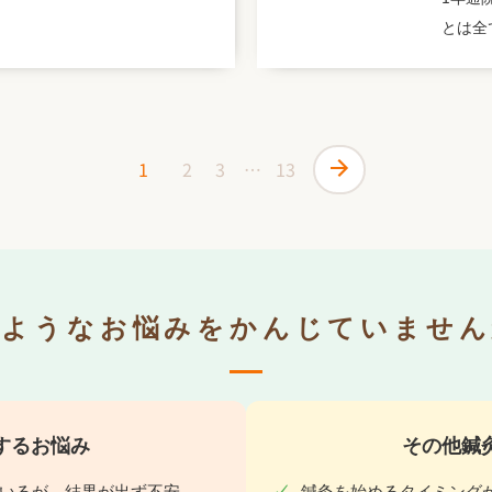
とは全
1
2
3
…
13
のようなお悩みをかんじていません
するお悩み
その他鍼
いるが、結果が出ず不安
鍼灸を始めるタイミング