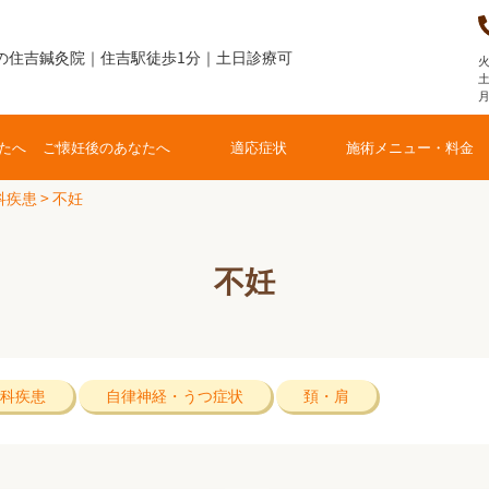
の住吉鍼灸院｜住吉駅徒歩1分｜土日診療可
火
土
たへ
ご懐妊後のあなたへ
適応症状
施術メニュー・料金
科疾患
>
不妊
不妊
科疾患
自律神経・うつ症状
頚・肩