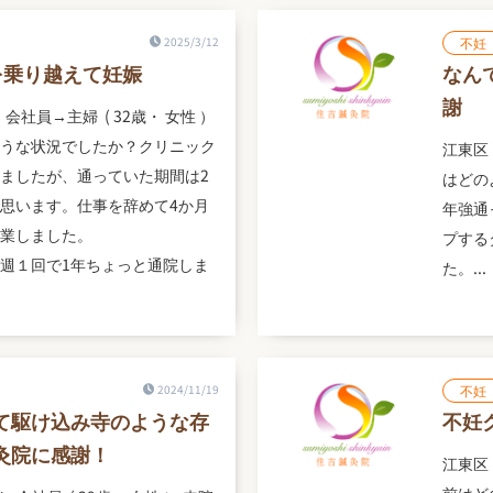
2025/3/12
不妊
を乗り越えて妊娠
なん
謝
 会社員→主婦 ( 32歳・ 女性 ）
うな状況でしたか？クリニック
江東区 
ましたが、通っていた期間は2
はどの
思います。仕事を辞めて4か月
年強通
業しました。
プする
週１回で1年ちょっと通院しま
た。...
2024/11/19
不妊
て駆け込み寺のような存
不妊
灸院に感謝！
江東区 