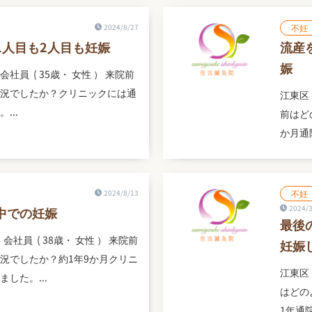
2024/8/27
不妊
1人目も2人目も妊娠
流産
娠
 会社員 ( 35歳・ 女性 ） 来院前
況でしたか？クリニックには通
江東区 
...
前はど
か月通
2024/8/13
不妊
2024/3
中での妊娠
最後
 会社員 ( 38歳・ 女性 ） 来院前
妊娠
況でしたか？約1年9か月クリニ
江東区 
した。...
はどの
1年通