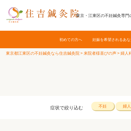
コ
ン
東京・江東区の不妊鍼灸専門
テ
ン
ツ
初めての方へ
妊娠を希望されるあな
へ
ス
東京都江東区の不妊鍼灸なら住吉鍼灸院
>
来院者様喜びの声
>
婦人
キ
ッ
プ
不妊
婦人
症状で絞り込む