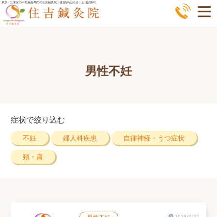
コ
東京・江東区の不妊鍼灸専門の住吉鍼灸院｜住吉駅徒歩1分｜土日診療可
ン
テ
ン
ツ
男性不妊
へ
ス
キ
ッ
症状で絞り込む
プ
不妊
婦人科疾患
自律神経・うつ症状
頚・肩
男性不妊
2019/4/27