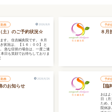
当勤務
2026/8/8
予約
（土）のご予約状況☆
８月
ます。 住吉鍼灸院です。 ８月
き状況は、 【１６：００】 と
。 急な症状の場合は、一度ご連
 本日も笑顔でお待ちしておりま
院
当勤務
2026/6/26
予約
務のお知らせ
【臨
おはよ
日（月
ため、
院休診