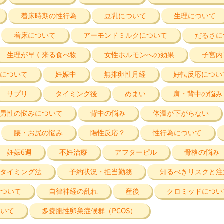
着床時期の性行為
豆乳について
生理について
着床について
アーモンドミルクについて
だるさに
生理が早く来る食べ物
女性ホルモンへの効果
子宮内
について
妊娠中
無排卵性月経
好転反応につい
サプリ
タイミング後
めまい
肩・背中の悩み
男性の悩みについて
背中の悩み
体温が下がらない
腰・お尻の悩み
陽性反応？
性行為について
妊娠6週
不妊治療
アフターピル
骨格の悩み
タイミング法
予約状況・担当勤務
知るべきリスクと注
について
自律神経の乱れ
産後
クロミッドについ
ついて
多嚢胞性卵巣症候群（PCOS）