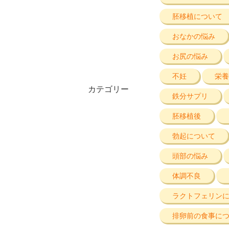
胚移植について
おなかの悩み
お尻の悩み
不妊
栄養
カテゴリー
鉄分サプリ
胚移植後
勃起について
頭部の悩み
体調不良
ラクトフェリン
排卵前の食事に