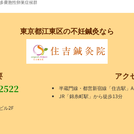
多嚢胞性卵巣症候群
東京都江東区の不妊鍼灸なら
要
アク
2522
半蔵門線・都営新宿線「住吉駅」A
JR「錦糸町駅」から徒歩13分
ビル2F