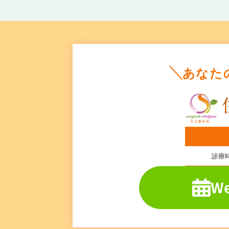
あなた
診療
W