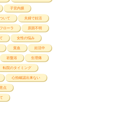
子宮内膜
ついて
夫婦で妊活
フローラ
原因不明
て
女性の悩み
貧血
妊活中
岩盤浴
生理痛
転院のタイミング
心拍確認出来ない
意点
て