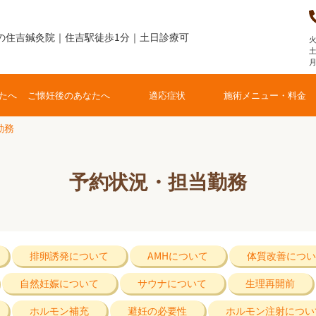
の住吉鍼灸院｜住吉駅徒歩1分｜土日診療可
火
土
たへ
ご懐妊後のあなたへ
適応症状
施術メニュー・料金
勤務
予約状況・担当勤務
排卵誘発について
AMHについて
体質改善につい
自然妊娠について
サウナについて
生理再開前
ホルモン補充
避妊の必要性
ホルモン注射につい