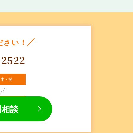
ださい！
-2522
・木・祝
料相談