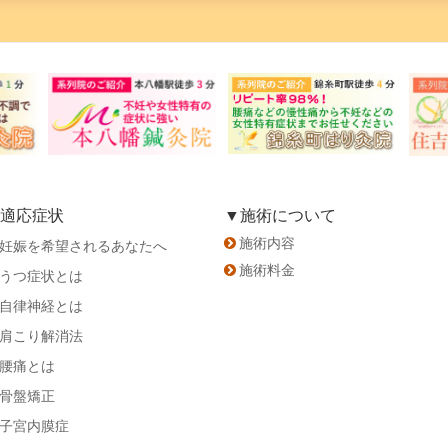
適応症状
▼施術について
施術内容
妊娠を希望されるあなたへ
施術料金
うつ症状とは
自律神経とは
肩こり解消法
腰痛とは
骨盤矯正
子宮内膜症