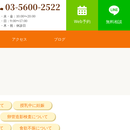
03-5600-2522
・水・金：10:00〜20:00
Web予約
・日：9:00〜17:00
無料相談
月・木・祝：休診日
アクセス
ブログ
て
授乳中に妊娠
卵管造影検査について
て
食欲不振について