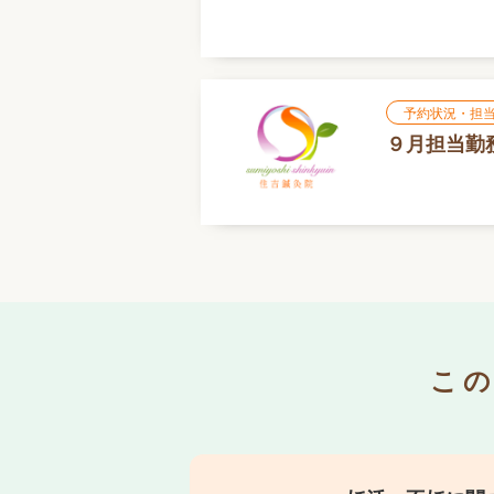
予約状況・担
９月担当勤
こ