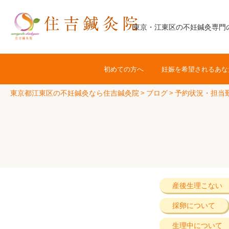
コ
ン
東京・江東区の不妊鍼灸専門
テ
ン
ツ
初めての方へ
妊娠を希望されるあな
へ
ス
東京都江東区の不妊鍼灸なら住吉鍼灸院
>
ブログ
>
予約状況・担当
キ
ッ
プ
産後生理こない
採卵について
生理中について