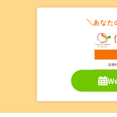
あなた
診療
W