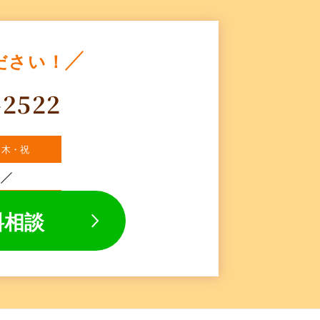
ださい！
-2522
・木・祝
料相談