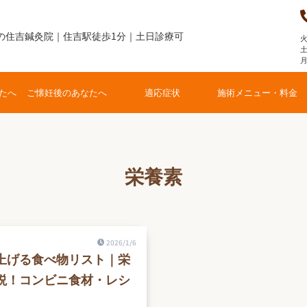
の住吉鍼灸院｜住吉駅徒歩1分｜土日診療可
火
土
たへ
ご懐妊後のあなたへ
適応症状
施術メニュー・料金
栄養素
2026/1/6
上げる食べ物リスト｜栄
説！コンビニ食材・レシ