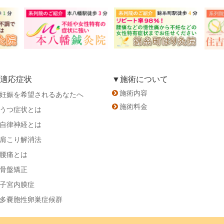
適応症状
▼施術について
施術内容
妊娠を希望されるあなたへ
施術料金
うつ症状とは
自律神経とは
肩こり解消法
腰痛とは
骨盤矯正
子宮内膜症
多嚢胞性卵巣症候群