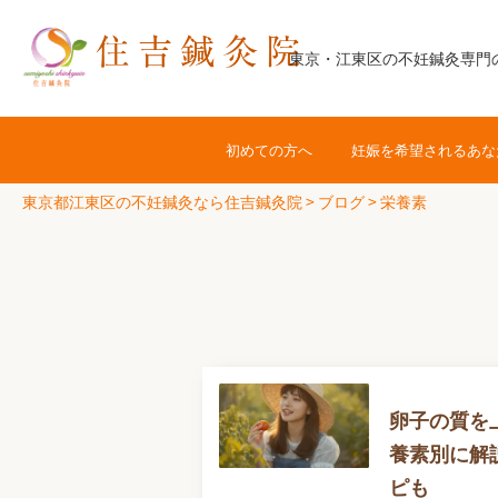
コ
ン
東京・江東区の不妊鍼灸専門
テ
ン
ツ
初めての方へ
妊娠を希望されるあな
へ
ス
東京都江東区の不妊鍼灸なら住吉鍼灸院
>
ブログ
>
栄養素
キ
ッ
プ
卵子の質を
養素別に解
ピも