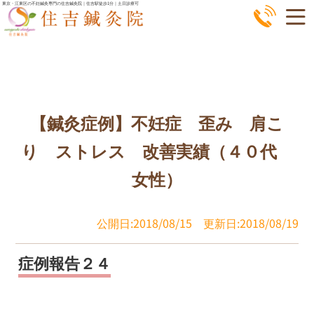
コ
東京・江東区の不妊鍼灸専門の住吉鍼灸院｜住吉駅徒歩1分｜土日診療可
ン
テ
ン
ツ
へ
【鍼灸症例】不妊症 歪み 肩こ
ス
キ
り ストレス 改善実績（４０代
ッ
女性）
プ
公開日:2018/08/15
更新日:2018/08/19
症例報告２４