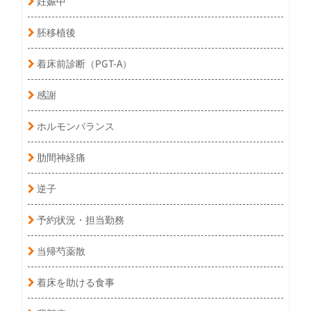
妊娠中
胚移植後
着床前診断（PGT-A）
感謝
ホルモンバランス
肋間神経痛
逆子
予約状況・担当勤務
当帰芍薬散
着床を助ける食事