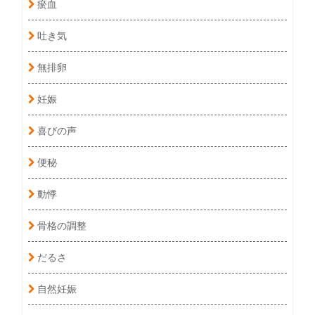
瘀血
吐き気
無排卵
妊娠
喜びの声
便秘
動悸
骨格の調整
だるさ
自然妊娠