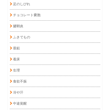
足のしびれ
チョコレート嚢胞
腱鞘炎
ふきでもの
亜鉛
着床
生理
食欲不振
冷や汗
中途覚醒