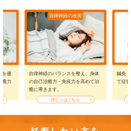
自律神経の改善
経を優
自律神経のバランスを整え、身体
鍼灸・
治癒力
の自己治癒力・免疫力を高めて治
て症状
癒に導きます。
詳しくはこちら
妊娠したい方を