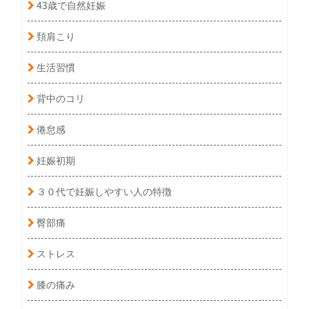
43歳で自然妊娠
頚肩こり
生活習慣
背中のコリ
倦怠感
妊娠初期
３０代で妊娠しやすい人の特徴
臀部痛
ストレス
膝の痛み