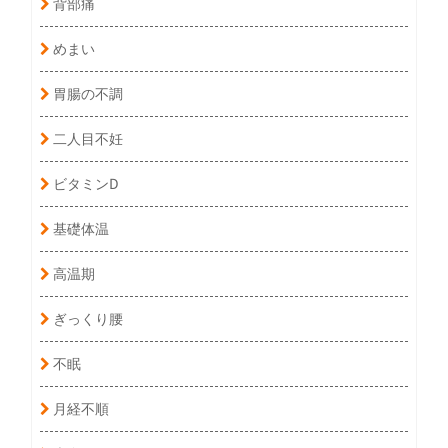
背部痛
めまい
胃腸の不調
二人目不妊
ビタミンD
基礎体温
高温期
ぎっくり腰
不眠
月経不順