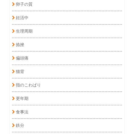
卵子の質
妊活中
生理周期
捻挫
偏頭痛
猫背
指のこわばり
更年期
食事法
鉄分