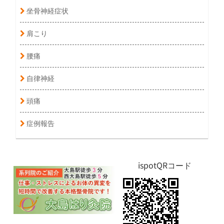
坐骨神経症状
肩こり
腰痛
自律神経
頭痛
症例報告
ispotQRコード