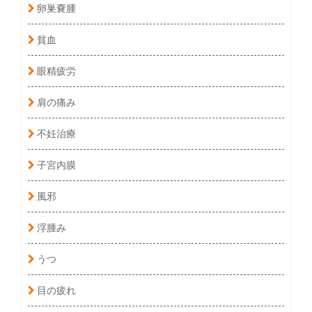
卵巣嚢腫
貧血
眼精疲労
肩の痛み
不妊治療
子宮内膜
風邪
浮腫み
うつ
目の疲れ