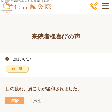
コ
東京・江東区の不妊鍼灸専門の住吉鍼灸院｜住吉駅徒歩1分｜土日診療可
ン
テ
ン
ツ
来院者様喜びの声
へ
ス
キ
ッ
2013/6/17
プ
頚・肩
目の疲れ、肩こりが緩和されました。
年齢
・男性