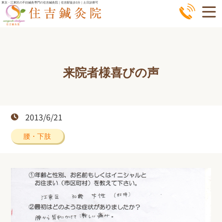
コ
東京・江東区の不妊鍼灸専門の住吉鍼灸院｜住吉駅徒歩1分｜土日診療可
ン
テ
ン
ツ
来院者様喜びの声
へ
ス
キ
ッ
2013/6/21
プ
腰・下肢