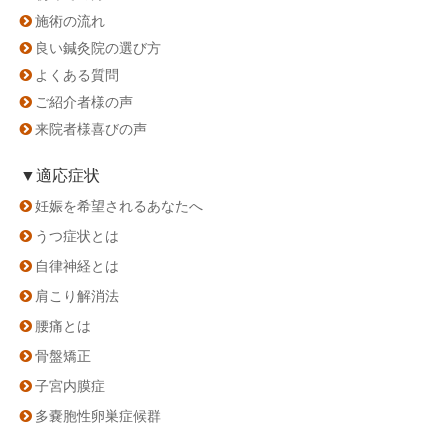
施術の流れ
良い鍼灸院の選び方
よくある質問
ご紹介者様の声
来院者様喜びの声
▼適応症状
妊娠を希望されるあなたへ
うつ症状とは
自律神経とは
肩こり解消法
腰痛とは
骨盤矯正
子宮内膜症
多嚢胞性卵巣症候群