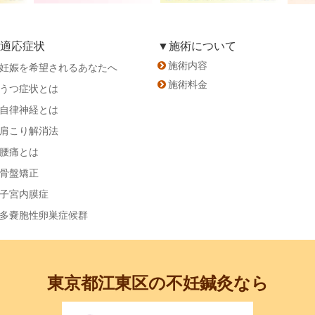
適応症状
▼施術について
施術内容
妊娠を希望されるあなたへ
施術料金
うつ症状とは
自律神経とは
肩こり解消法
腰痛とは
骨盤矯正
子宮内膜症
多嚢胞性卵巣症候群
東京都江東区の不妊鍼灸なら