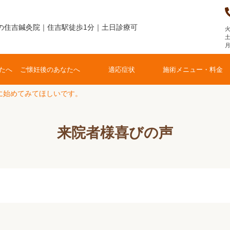
の住吉鍼灸院｜住吉駅徒歩1分｜土日診療可
火
土
たへ
ご懐妊後のあなたへ
適応症状
施術メニュー・料金
に始めてみてほしいです。
来院者様喜びの声