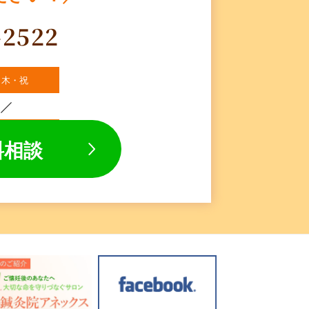
-2522
・木・祝
料相談