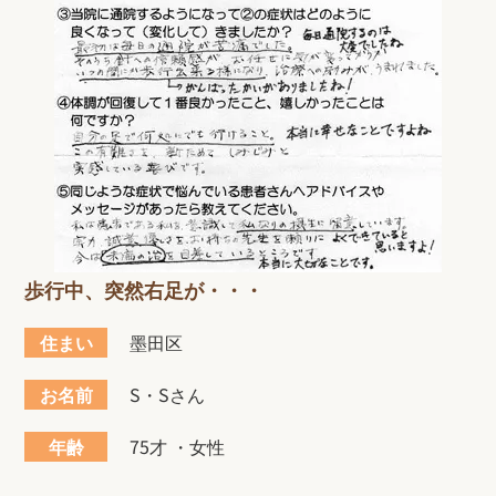
歩行中、突然右足が・・・
住まい
墨田区
お名前
S・Sさん
年齢
75才 ・女性