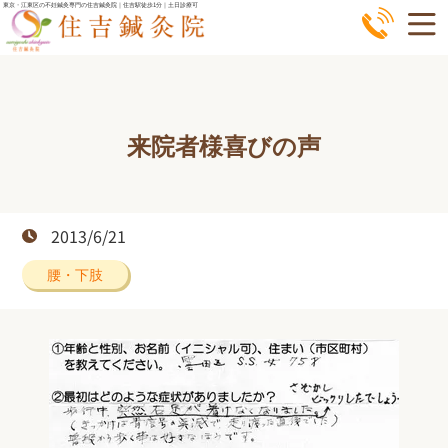
コ
東京・江東区の不妊鍼灸専門の住吉鍼灸院｜住吉駅徒歩1分｜土日診療可
ン
テ
ン
ツ
来院者様喜びの声
へ
ス
キ
ッ
2013/6/21
プ
腰・下肢