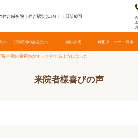
の住吉鍼灸院｜住吉駅徒歩1分｜土日診療可
火
土
たへ
ご懐妊後のあなたへ
適応症状
施術メニュー・料金
下肢
>
朝の目覚めがすっきりするようになった
来院者様喜びの声