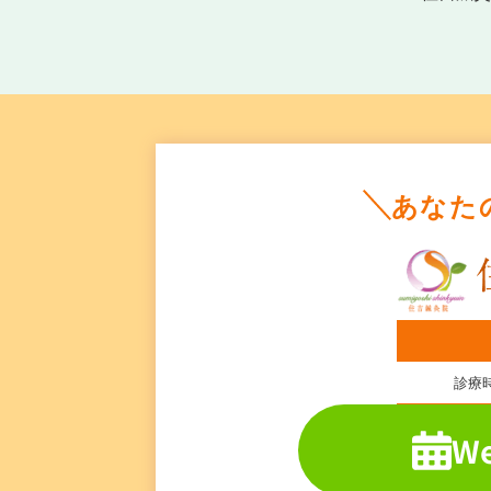
あなた
診療
W