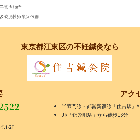
子宮内膜症
多嚢胞性卵巣症候群
東京都江東区の不妊鍼灸なら
要
アク
2522
半蔵門線・都営新宿線「住吉駅」A
JR「錦糸町駅」から徒歩13分
ビル2F