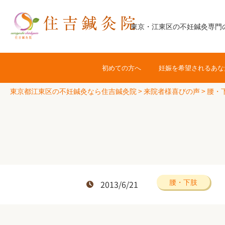
コ
ン
東京・江東区の不妊鍼灸専門
テ
ン
ツ
初めての方へ
妊娠を希望されるあな
へ
ス
東京都江東区の不妊鍼灸なら住吉鍼灸院
>
来院者様喜びの声
>
腰・
キ
ッ
プ
腰・下肢
2013/6/21