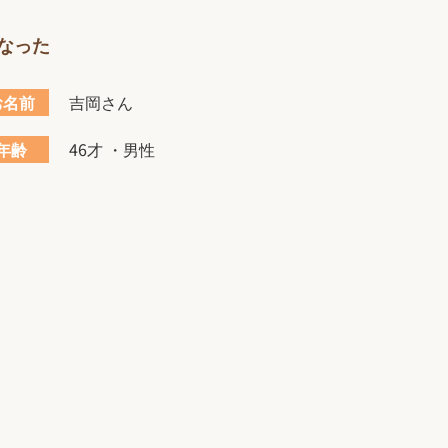
なった
お名前
吉岡さん
年齢
46才 ・男性