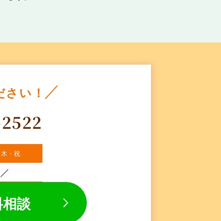
ださい！
-2522
・木・祝
料相談