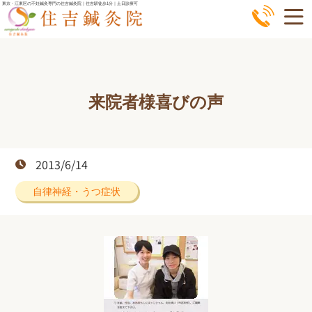
コ
東京・江東区の不妊鍼灸専門の住吉鍼灸院｜住吉駅徒歩1分｜土日診療可
ン
テ
ン
ツ
来院者様喜びの声
へ
ス
キ
ッ
2013/6/14
プ
自律神経・うつ症状