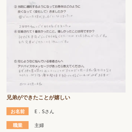
兄弟ができたことが嬉しい
お名前
E．Sさん
職業
主婦