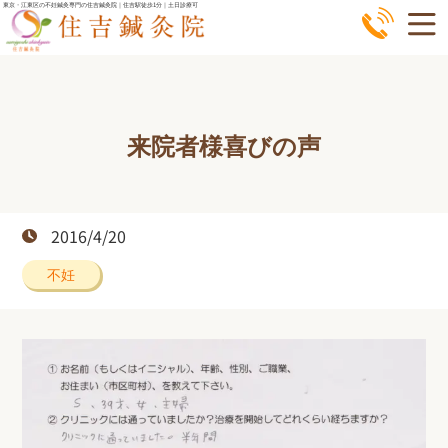
コ
東京・江東区の不妊鍼灸専門の住吉鍼灸院｜住吉駅徒歩1分｜土日診療可
ン
テ
ン
ツ
来院者様喜びの声
へ
ス
キ
ッ
2016/4/20
プ
不妊