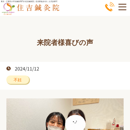
コ
東京・江東区の不妊鍼灸専門の住吉鍼灸院｜住吉駅徒歩1分｜土日診療可
ン
テ
ン
ツ
来院者様喜びの声
へ
ス
キ
ッ
2024/11/12
プ
不妊