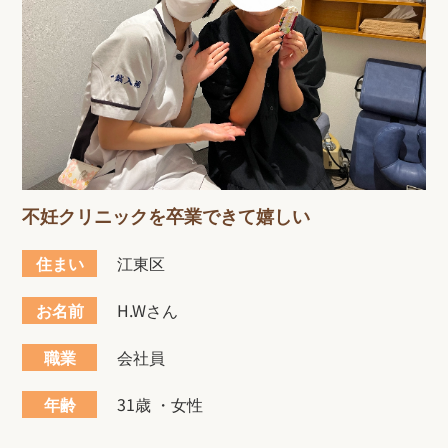
不妊クリニックを卒業できて嬉しい
住まい
江東区
お名前
H.Wさん
職業
会社員
年齢
31歳 ・女性