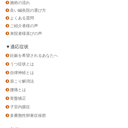
施術の流れ
良い鍼灸院の選び方
よくある質問
ご紹介者様の声
来院者様喜びの声
▼適応症状
妊娠を希望されるあなたへ
うつ症状とは
自律神経とは
肩こり解消法
腰痛とは
骨盤矯正
子宮内膜症
多嚢胞性卵巣症候群