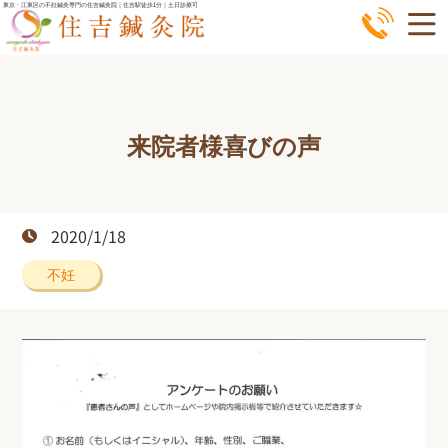
コ
東京・江東区の不妊鍼灸専門の住吉鍼灸院｜住吉駅徒歩1分｜土日診療可
ン
テ
ン
ツ
来院者様喜びの声
へ
ス
キ
ッ
2020/1/18
プ
不妊