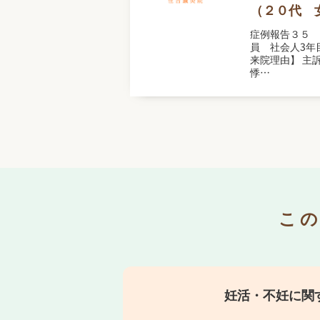
（２０代 
症例報告３５ 
員 社会人3年目
来院理由】 主
悸…
こ
妊活・不妊に関