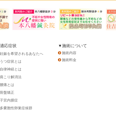
適応症状
▼施術について
施術内容
妊娠を希望されるあなたへ
施術料金
うつ症状とは
自律神経とは
肩こり解消法
腰痛とは
骨盤矯正
子宮内膜症
多嚢胞性卵巣症候群