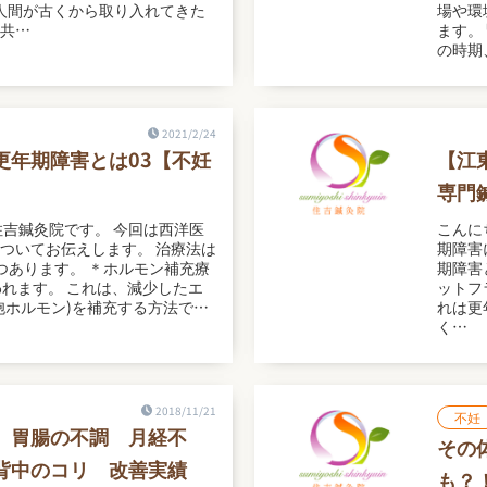
人間が古くから取り入れてきた
場や環
共…
ます。
の時期
2021/2/24
更年期障害とは03【不妊
【江
】
専門
住吉鍼灸院です。 今回は西洋医
こんに
ついてお伝えします。 治療法は
期障害
つあります。 ＊ホルモン補充療
期障害
言われます。 これは、減少したエ
ットフ
胞ホルモン)を補充する方法で…
れは更
く…
2018/11/21
不妊
】胃腸の不調 月経不
その
背中のコリ 改善実績
も？