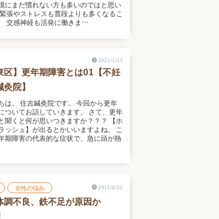
境にまだ慣れない方も多いのではと思い
 緊張やストレスも普段よりも多くなるこ
、 交感神経も活発に働きま…
2021/1/13
東区】更年期障害とは01【不妊
鍼灸院】
ちは。 住吉鍼灸院です。 今回から更年
についてお話していきます。 さて、更年
と聞くと何が思いつきますか？？？ 【ホ
ラッシュ】が出るとかいいますよね。 こ
年期障害の代表的な症状で、急に頭が熱
女性の悩み
2015/8/12
体調不良、鉄不足が原因か
！