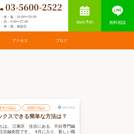
03-5600-2522
・水・金：10:00〜20:00
Web予約
・日：9:00〜17:00
無料相談
月・木・祝：休診日
アクセス
ブログ
背中の悩み
頭部の悩み
2022/4/6
ックスできる簡単な方法は？
ちは。 江東区 住吉にある、不妊専門鍼
住吉鍼灸院です。 4月に入り、新しい職