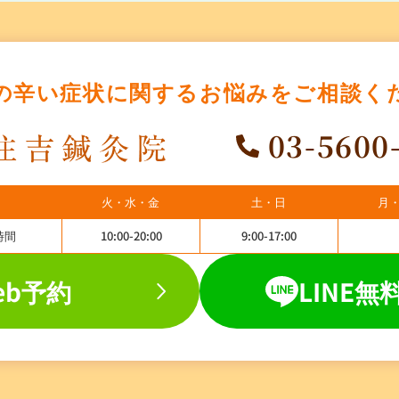
の辛い症状に関する
お悩みをご相談く
03-5600
火・水・金
土・日
月
時間
10:00-20:00
9:00-17:00
eb予約
LINE無