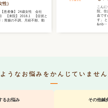
女性）
こんに
院、住
【患者像】 24歳女性 会社
血です
 【来院】 2018.1 【症状と
す」 
訴：胃腸の不調、月経不順、動
&nb…
のようなお悩みをかんじていません
するお悩み
その他鍼