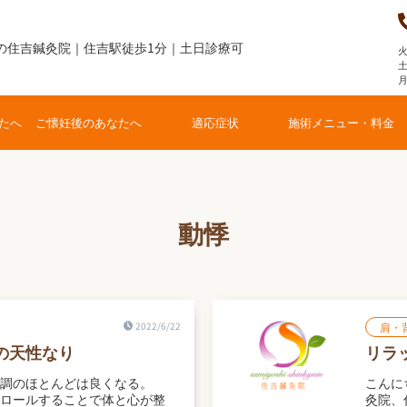
の住吉鍼灸院｜住吉駅徒歩1分｜土日診療可
火
土
たへ
ご懐妊後のあなたへ
適応症状
施術メニュー・料金
動悸
2022/6/22
肩・
の天性なり
リラ
不調のほとんどは良くなる。
こんに
ロールすることで体と心が整
灸院、