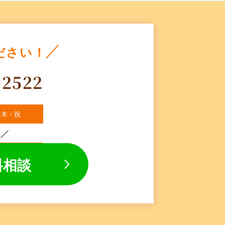
ださい！
-2522
・木・祝
料相談