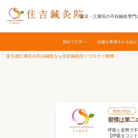
コ
ン
東京・江東区の不妊鍼灸専門
テ
ン
ツ
初めての方へ
妊娠を希望されるあな
へ
ス
東京都江東区の不妊鍼灸なら住吉鍼灸院
>
ブログ
>
動悸
キ
ッ
プ
骨格の悩み
習慣は第二
呼吸と姿勢で
【呼吸をコント