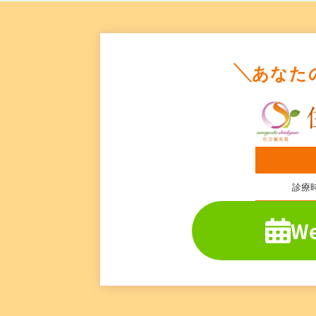
あなた
診療
W