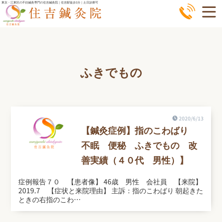
コ
東京・江東区の不妊鍼灸専門の住吉鍼灸院｜住吉駅徒歩1分｜土日診療可
ン
テ
ン
ツ
ふきでもの
へ
ス
キ
ッ
2020/6/13
プ
【鍼灸症例】指のこわばり
不眠 便秘 ふきでもの 改
善実績（４０代 男性）】
症例報告７０ 【患者像】 46歳 男性 会社員 【来院】
2019.7 【症状と来院理由】 主訴：指のこわばり 朝起きた
ときの右指のこわ…