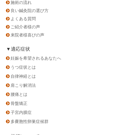
施術の流れ
良い鍼灸院の選び方
よくある質問
ご紹介者様の声
来院者様喜びの声
▼適応症状
妊娠を希望されるあなたへ
うつ症状とは
自律神経とは
肩こり解消法
腰痛とは
骨盤矯正
子宮内膜症
多嚢胞性卵巣症候群