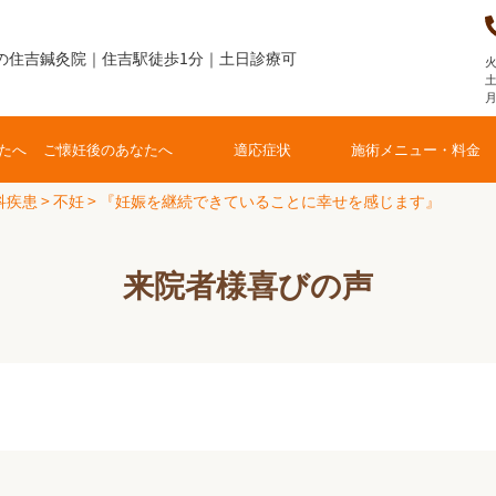
の住吉鍼灸院｜住吉駅徒歩1分｜土日診療可
火
土
たへ
ご懐妊後のあなたへ
適応症状
施術メニュー・料金
科疾患
>
不妊
>
『妊娠を継続できていることに幸せを感じます』
来院者様喜びの声