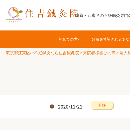
コ
ン
東京・江東区の不妊鍼灸専門
テ
ン
ツ
初めての方へ
妊娠を希望されるあな
へ
ス
東京都江東区の不妊鍼灸なら住吉鍼灸院
>
来院者様喜びの声
>
婦人
キ
ッ
プ
不妊
2020/11/21