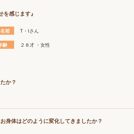
せを感じます』
お名前
T・Iさん
年齢
２８才 ・女性
したか？
。
てお身体はどのように変化してきましたか？