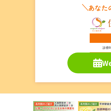
あなた
診療
W