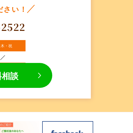
ださい！
-2522
・木・祝
料相談