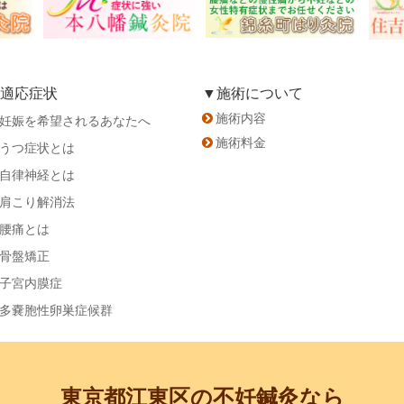
適応症状
▼施術について
施術内容
妊娠を希望されるあなたへ
施術料金
うつ症状とは
自律神経とは
肩こり解消法
腰痛とは
骨盤矯正
子宮内膜症
多嚢胞性卵巣症候群
東京都江東区の不妊鍼灸なら